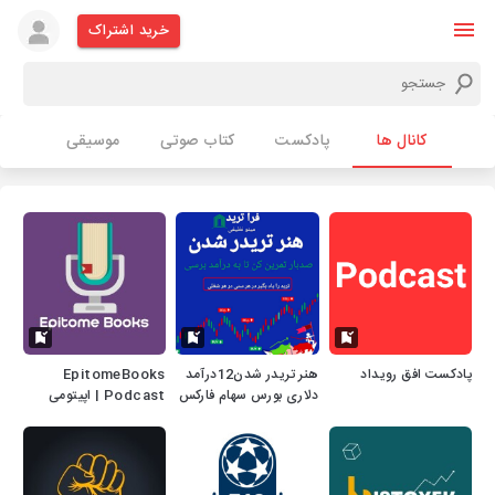
خرید اشتراک
کانال ها
پادکست
کتاب صوتی
موسیقی
پادکست افق رویداد
هنر تریدر شدن12درآمد
EpitomeBooks
دلاری بورس سهام فارکس
Podcast | اپیتومی
کریپتو بازارهای مالی
بوکس