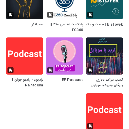
bistoyek | بیست و یک
پادکست اف‌سی ۳۶۰ ||
عصیانگر
FC360
کسب درآمد دلاری
EF Podcast
رادیوم - رادیو جوان |
رایگان وترید با موبایل
Ra.radium
بازارهای مالی.12