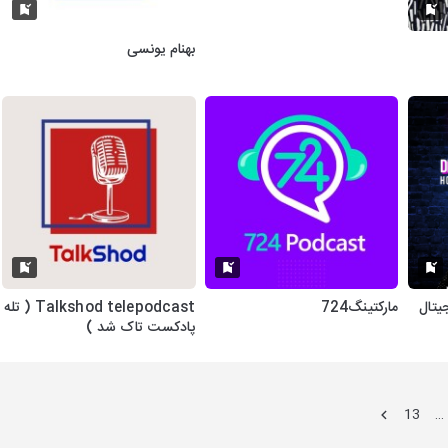
بهنام یونسی
یتال
مارکتینگ724
Talkshod telepodcast ( تله
پادکست تاک شد )
13
…