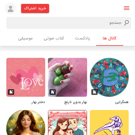
خرید اشتراک
کانال ها
پادکست
کتاب صوتی
موسیقی
همگرایی
بهار بدون نارنج
دختر بهار