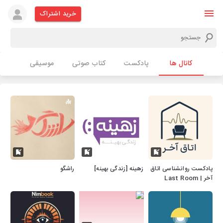
خرید اشتراک
کانال ها
پادکست
کتاب صوتی
موسیقی
پادکست روانشناسی اتاق
زهینه [زندگی بهینه]
راشگو
آخر | Last Room