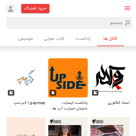
خرید اشتراک
کانال ها
پادکست
کتاب صوتی
موسیقی
استاد کنگاوری
پادکست آپساید -
gapmap | گپ مپ
داستان استارت آپ ها -
Upside Podcast