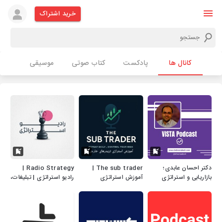
خرید اشتراک
کانال ها
پادکست
کتاب صوتی
موسیقی
دکتر احسان عابدی؛
The sub trader |
Radio Strategy |
بازاریابی و استراتژی
آموزش استراتژی
رادیو استراتژی | تبلیغات،
تریدرهای خارجی
بازاریابی، برندینگ