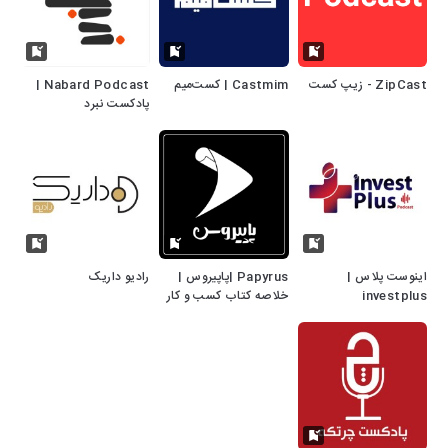
ZipCast - زیپ کست
Castmim | کست‌میم
Nabard Podcast |
پادکست نبرد
اینوست پلاس |
Papyrus |پاپیروس |
رادیو داریک
investplus
خلاصه کتاب کسب و کار