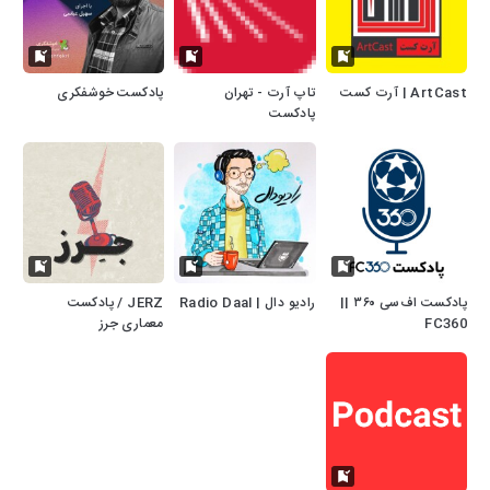
ArtCast | آرت کست
تاپ آرت - تهران
پادکست خوشفکری
پادکست
پادکست اف‌سی ۳۶۰ ||
رادیو دال | Radio Daal
JERZ / پادکست
FC360
معماری جرز