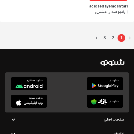
radiosedayemoshtari
| رادیو صدای مشتری
3
2
1
صفحات اصلی