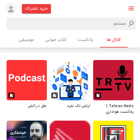
خرید اشتراک
کانال ها
پادکست
کتاب صوتی
موسیقی
Tehran Reds |
ارتش تک نفره
نعل در آتش
پادکست هواداری
پرسپولیس - تهران ردز