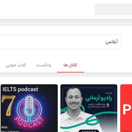
کانال ها
پادکست
کتاب صوتی