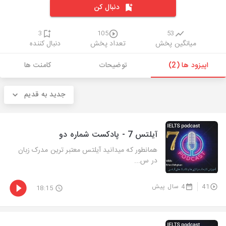
دنبال کن
3
105
53
میانگین پخش
تعداد پخش
دنبال کننده
اپیزود ها (2)
توضیحات
کامنت ها
جدید به قدیم
آیلتس 7 - پادکست شماره دو
همانطور که میدانید آیلتس معتبر ترین مدرک زبان
در س...
41
4 سال پیش
18:15