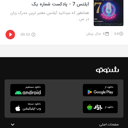
آیلتس 7 - پادکست شماره یک
همانطور که میدانید آیلتس معتبر ترین مدرک زبان
در س...
64
4 سال پیش
09:53
صفحات اصلی