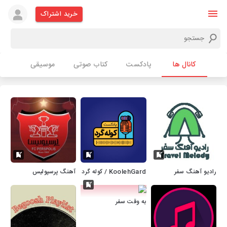
خرید اشتراک
کانال ها
پادکست
کتاب صوتی
موسیقی
رادیو آهنگ سفر
KoolehGard / کوله گرد
آهنگ پرسپولیس
به وقت سفر