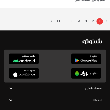
سفر به من ِ شگفت انگیز
11
5
4
3
2
1
…
صفحات اصلی
اطلاعات