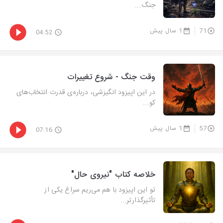
جنگ...
71
1 سال پیش
04:52
وقت جنگ - شروع تغییرات
در این اپیزود انگیزشی، درباره‌ی قدرت انتخاب‌های
کو...
57
1 سال پیش
07:16
خلاصه کتاب "نیروی حال"
تو این اپیزود با هم می‌ریم سراغ یکی از
تأثیرگذارتر...