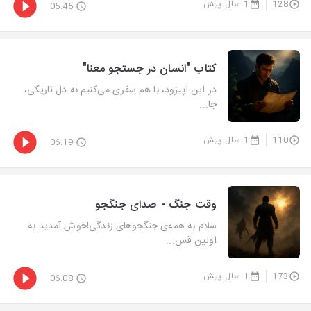
128
1 سال پیش
05:45
کتاب "انسان در جستجو معنا"
در این اپیزود، با هم سفری می‌کنیم به دل تاریکی،
جا...
110
1 سال پیش
06:19
وقت جنگ - صدای جنگجو
سلام به همه‌ی جنگجوهای زندگی!خوش آمدید به
اولین قس...
173
1 سال پیش
06:08