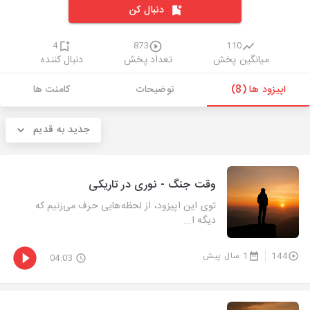
دنبال کن
4
873
110
میانگین پخش
تعداد پخش
دنبال کننده
اپیزود ها (8)
توضیحات
کامنت ها
جدید به قدیم
وقت جنگ - نوری در تاریکی
توی این اپیزود، از لحظه‌هایی حرف می‌زنیم که
دیگه ا...
144
1 سال پیش
04:03