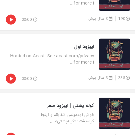
for more i...
190
3 سال پیش
00:00
اپیزود اول
Hosted on Acast. See acast.com/privacy
for more i...
235
3 سال پیش
00:00
کوله پشتی | اپیزود صفر
خوش اومدینمن شقایقم و اینجا
کوله‌پشتیه«کوله‌پشتی» ...