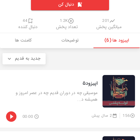
دنبال کن
44
1.2K
201
میانگین پخش
تعداد پخش
دنبال کننده
اپیزود ها (6)
توضیحات
کامنت ها
جدید به قدیم
اپیزود۵
موسیقی‌ چه در دوران قدیم چه در عصر امروز و
همیشه د...
156
2 سال پیش
00:00