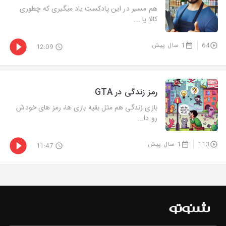
هم مسیر در این پادکست یاد میگیری که چطوری
کالا یا ...
64
1 سال پیش
12:09
رمز زندگی در GTA
بازی زندگی هم مثل بقیه بازی ها، رمز های خودش
رو دا...
113
1 سال پیش
11:47