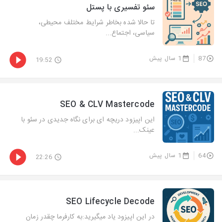
سئو تفسیری با پستل
تا حالا شده بخاطر شرایط مختلف محیطی،
سیاسی، اجتماع...
87
1 سال پیش
19:52
SEO & CLV Mastercode
این اپیزود دریچه ای برای نگاه جدیدی در سئو با
عینک...
64
1 سال پیش
22:26
SEO Lifecycle Decode
در این اپیزود یاد میگیرید:به کارفرما چقدر زمان