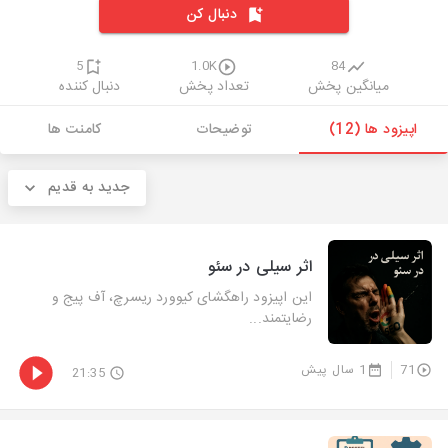
دنبال کن
5
1.0K
84
میانگین پخش
تعداد پخش
دنبال کننده
اپیزود ها (12)
توضیحات
کامنت ها
جدید به قدیم
اثر سیلی در سئو
این اپیزود راهگشای کیوورد ریسرچ، آف پیج و
رضایتمند...
71
1 سال پیش
21:35