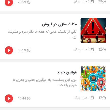
79
1 سال پیش
25:59
مثلث سازی در فروش
یکی از تکنیک هایی که همه جا بکار میره و میتونید
زی...
52
1 سال پیش
06:19
قوانین خرید
توی این پادکست یاد میگیری چطوری بخری تا
بتونی راحت...
47
1 سال پیش
10:44