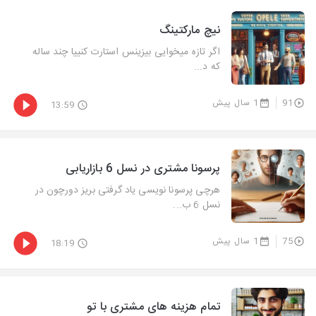
نیچ مارکتینگ
اگر تازه میخوایی بیزینس استارت کنییا چند ساله
که د...
91
1 سال پیش
13:59
پرسونا مشتری در نسل 6 بازاریابی
هرچی پرسونا نویسی یاد گرفتی بریز دورچون در
نسل 6 ب...
75
1 سال پیش
18:19
تمام هزینه های مشتری با تو