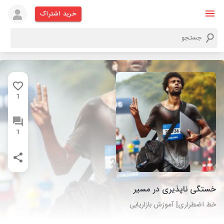
خرید اشتراک
1
1
خستگی ناپذیری در مسیر
خط اضطراری| آموزش بازاریابی