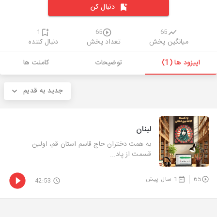
دنبال کن
1
65
65
میانگین پخش
تعداد پخش
دنبال کننده
اپیزود ها (1)
توضیحات
کامنت ها
جدید به قدیم
لبنان
به همت دختران حاج قاسم استان قم، اولین
قسمت از پاد...
65
1 سال پیش
42:53