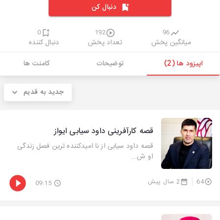
دنبال کن
0
192
96
میانگین پخش
تعداد پخش
دنبال کننده
اپیزود ها (2)
توضیحات
کامنت ها
جدید به قدیم
قصه کارآفرینی داود سیابی ایواز
قصه داود سیابی از نا امیدکننده ترین فصل زندگی
او ش...
64
2 سال پیش
09:15