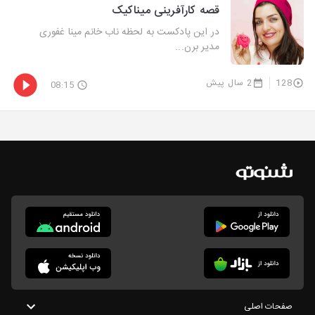
قصه کارآفرینی میناکیک
در این پادکست به لحظه ناب خانم مینا غفوری
مدیر برن...
128
2 سال پیش
08:15
صفحات اصلی