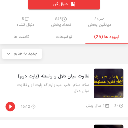
دنبال کن
5
845
34
میانگین پخش
تعداد پخش
دنبال کننده
اپیزود ها (25)
توضیحات
کامنت ها
جدید به قدیم
تفاوت میان دلال و واسطه (پارت دوم)
سلام سلام. خب امیدوارم که پارت اول تفاوت
میان دلال...
24
1 سال پیش
16:12