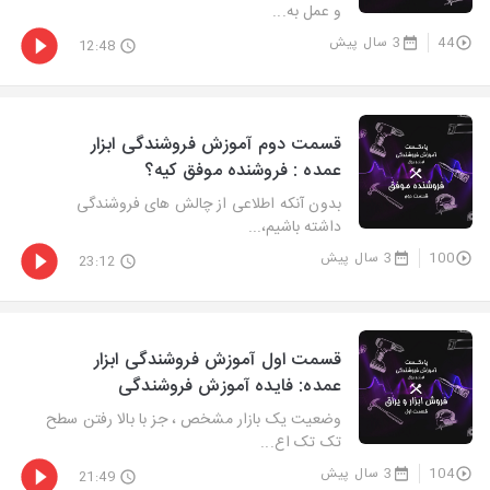
و عمل به...
44
3 سال پیش
12:48
قسمت دوم آموزش فروشندگی ابزار
عمده : فروشنده موفق کیه؟
بدون آنکه اطلاعی از چالش های فروشندگی
داشته باشیم،...
100
3 سال پیش
23:12
قسمت اول آموزش فروشندگی ابزار
عمده: فایده آموزش فروشندگی
وضعیت یک بازار مشخص ، جز با بالا رفتن سطح
تک تک اع...
104
3 سال پیش
21:49