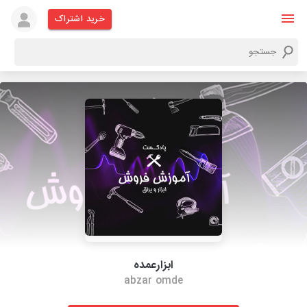
خرید اشتراک
ابزارعمده
abzar omde