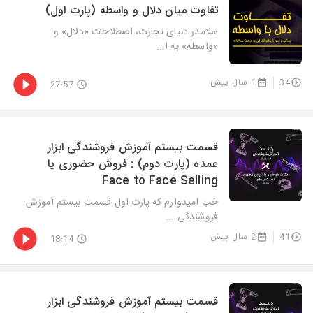
تفاوت میان دلال و واسطه (پارت اول)
سلامدر دنیای تجارت، اصطلاحات «دلال» و
«واسطه» به ا...
34
1 سال پیش
27:57
قسمت بیستم آموزش فروشندگی ابزار
عمده (پارت دوم) : فروش حضوری یا
Face to Face Selling
خب امیدوارم که پارت اول قسمت بیستم آموزش
فروشندگی ...
41
2 سال پیش
18:14
قسمت بیستم آموزش فروشندگی ابزار