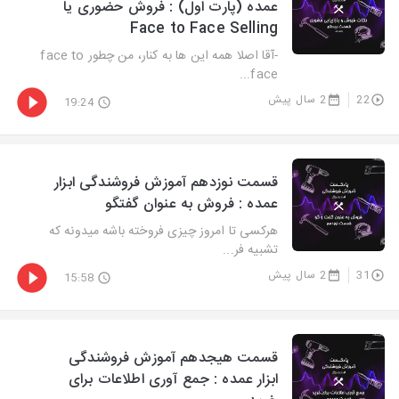
عمده (پارت اول) : فروش حضوری یا
Face to Face Selling
-آقا اصلا همه این ها به کنار، من چطور face to
face...
22
2 سال پیش
19:24
قسمت نوزدهم آموزش فروشندگی ابزار
عمده : فروش به عنوان گفتگو
هرکسی تا امروز چیزی فروخته باشه میدونه که
تشبیه فر...
31
2 سال پیش
15:58
قسمت هیجدهم آموزش فروشندگی
ابزار عمده : جمع آوری اطلاعات برای