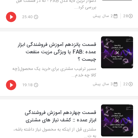
دشوار ترین لایه مدل FAB - که در قسمت قبل
بررسی کرد...
28
2 سال پیش
25:40
قسمت پانزدهم آموزش فروشندگی ابزار
عمده :FAB یا ویژگی مزیت منفعت
چیست ؟
مسیر ترغیب مشتری برای خرید یک محصول(چه
کالا چه خدم...
22
3 سال پیش
19:18
قسمت چهاردهم آموزش فروشندگی
ابزار عمده :: کشف نیاز های مشتری
مشتری قبل از اینکه به محصول نیاز داشته باشه،‌
به ت...