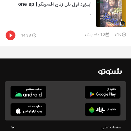
اپیزود اول نان زنان افسونگر | one ep
.
316
10 ماه پیش
14:38
صفحات اصلی