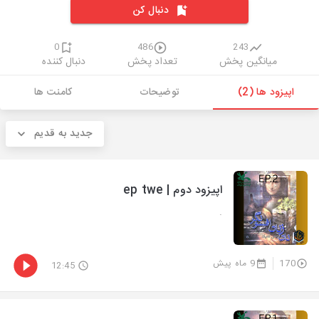
دنبال کن
0
486
243
میانگین پخش
تعداد پخش
دنبال کننده
اپیزود ها (2)
توضیحات
کامنت ها
جدید به قدیم
اپیزود دوم | ep twe
.
170
9 ماه پیش
12:45