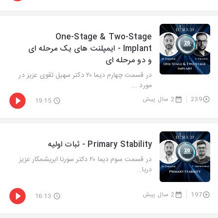
One-Stage & Two-Stage
Implant - ایمپلنت های یک مرحله ای
و دو مرحله ای
در قسمت چهارم دیما ۲۰ دکتر سهیل تقوی عزیز در
مورد ...
239
2 سال پیش
19:15
Primary Stability - ثبات اولیه
در قسمت سوم دیما ۲۰ دکتر سورنا ابریشمکار عزیز
دربا...
197
2 سال پیش
16:13