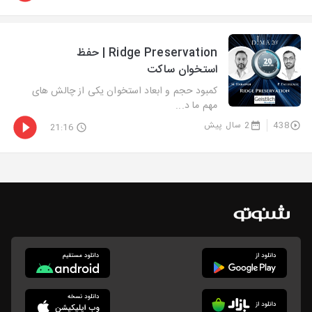
Ridge Preservation | حفظ
استخوان ساکت
کمبود حجم و ابعاد استخوان یکی از چالش های
مهم ما د...
438
2 سال پیش
21:16