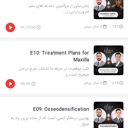
زمان،یکی از بزرگترین دغدغه های بشر
امروز،دارایی ار...
157
2 سال پیش
01:10:50
E10: Treatment Plans for
Maxilla
کلید موفقیت در حرفه ما انتخاب طرح درمان
صحیح است و...
216
2 سال پیش
59:45
E09: Osseodensification
بهترین درمانگر کسی است که از ساده ترین راه به
نتیج...