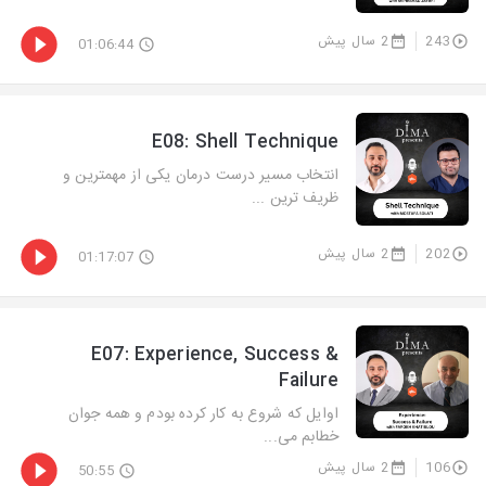
243
2 سال پیش
01:06:44
E08: Shell Technique
انتخاب مسیر درست درمان یکی از مهمترین و
ظریف ترین ...
202
2 سال پیش
01:17:07
E07: Experience, Success &
Failure
اوایل که شروع به کار کرده بودم و همه جوان
خطابم می...
106
2 سال پیش
50:55