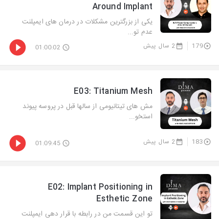
Around Implant
یکی از بزرگترین مشکلات در درمان های ایمپلنت
عدم تو...
179
2 سال پیش
01:00:02
E03: Titanium Mesh
مش های تیتانیومی از سالها قبل در پروسه پیوند
استخو...
183
2 سال پیش
01:09:45
E02: Implant Positioning in
Esthetic Zone
تو این قسمت من در رابطه با قرار دهی ایمپلنت