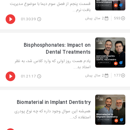
قسمت پنجم از فصل سوم دیما با موضوع مدیریت
بافت نرم...
593
2 سال پیش
01:30:39
Bisphosphonates: Impact on
Dental Treatments
یادم هست روز اولی که وارد کلاس شد، به نظر
استاد بد...
177
2 سال پیش
01:21:17
Biomaterial in Implant Dentistry
همیشه این سوال وجود داره که چه نوع پودری
استفاده ک...