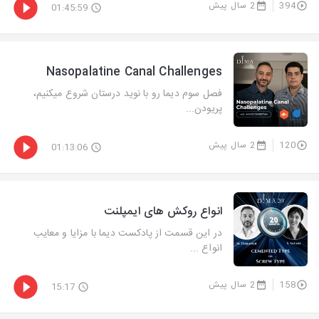
394
2 سال پیش
01:45:59
Nasopalatine Canal Challenges
فصل سوم دیما رو با نوید درستان شروع میکنیم،
پریودن...
120
2 سال پیش
01:13:06
انواع روکش های ایمپلنت
در این قسمت از پادکست دیما با مزایا و معایب
انواع ...
158
2 سال پیش
15:17