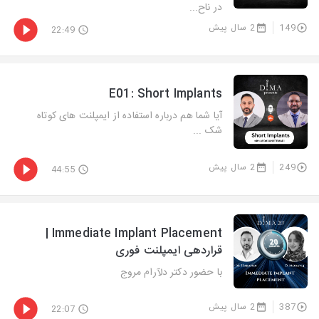
در ناح...
149
2 سال پیش
22:49
E01: Short Implants
آیا شما هم درباره استفاده از ایمپلنت های کوتاه
شک ...
249
2 سال پیش
44:55
Immediate Implant Placement |
قراردهی ایمپلنت فوری
با حضور دکتر دلآرام مروج
387
2 سال پیش
22:07