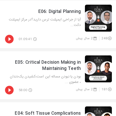
E06: Digital Planning
آیا از جراحی ایمپلنت ترس دارید؟در مرکز ایمپلنت
دکت...
248
2 سال پیش
01:09:41
E05: Critical Decision Making in
Maintaining Teeth
بودن یا نبودن مساله این است،کشیدن یک‌دندان
، عضوی ...
181
2 سال پیش
58:00
E04: Soft Tissue Complications