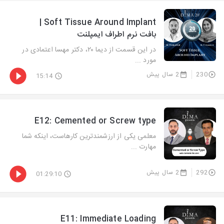
Soft Tissue Around Implant |
بافت نرم اطراف ایمپلنت
در این قسمت از دیما ۲۰، دکتر مهسا اعتمادی در
مورد ...
230
2 سال پیش
15:14
E12: Cemented or Screw type
معلمی یکی از ارزشمندترین کارهاست، اینکه شما
مهارت ...
292
2 سال پیش
01:29:10
E11: Immediate Loading