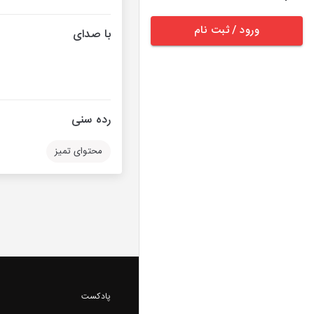
ورود / ثبت نام
با صدای
رده سنی
محتوای تمیز
پادکست