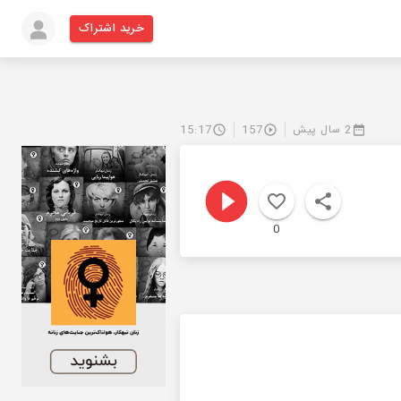
خرید اشتراک
2 سال پیش
157
15:17
0