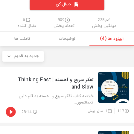
دنبال کن
6
909
228
میانگین پخش
تعداد پخش
دنبال کننده
اپیزود ها (4)
توضیحات
کامنت ها
جدید به قدیم
تفکر سریع و آهسته | Thinking Fast
and Slow
خلاصه کتاب تفکر سریع و اهسته به قلم دنیل
کانمنتصور...
117
1 سال پیش
28:14