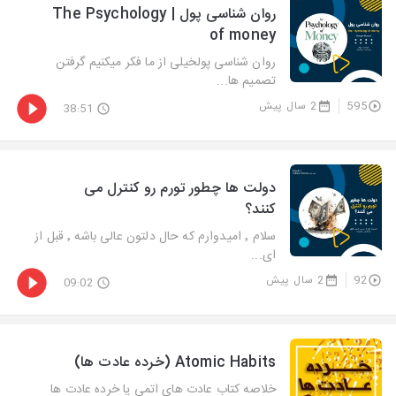
روان شناسی پول | The Psychology
of money
روان شناسی پولخیلی از ما فکر میکنیم گرفتن
تصمیم ها...
595
2 سال پیش
38:51
دولت ها چطور تورم رو کنترل می
کنند؟
سلام ٬ امیدوارم که حال دلتون عالی باشه ٬ قبل از
ای...
92
2 سال پیش
09:02
Atomic Habits (خرده عادت ها)
خلاصه کتاب عادت های اتمی یا خرده عادت ها