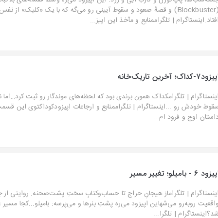
معه‌شب‌ها، پاپ‌کورن و کارتِ آبی و زرد. این اپیزود می‌ره وسط قفسه‌های بلاکباس
(Blockbuster) و قصهٔ صعود و سقوط آیینی رو می‌گه که با یک «کلیک» از نفس
فتاد.اینستاگرام⁠ | ⁠تلگرام⁠منابع و مآخذ این اپیز...
یزود۷-کداک؛ آخرین تاریک‌خانه
ینستاگرام⁠ | ⁠تلگرام⁠کداک همون برندی بود که لحظه‌های موندگار رو ثبت کرد…اما
قوط خودش رو ...اینستاگرام⁠ | ⁠تلگرام⁠منابع و ارجاعات اپیزودکوداکتوی این قس
استان اوج و فرود ام...
یزود ۶ - بامیلو؛ تغییر مسیر
ینستاگرام⁠ | ⁠تلگرام⁠از هیجانِ حراج تا حساب‌وکتابِ سختِ پشت‌صحنه. روایتی از جا
اقعیت روبه‌رو می‌شهاین اپیزود می‌ره پشتِ بنرها و می‌پرسه: بامیلو...کجا مسیر
د؟⁠اینستاگرام⁠⁠ | ⁠⁠تلگرا...