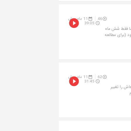
46
11 ماه پیش
39:05
 اما فقط شش ماه
زود (برای مطالعه
62
11 ماه پیش
31:45
اش را تغییر