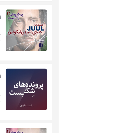
اپی
ت
آ
ا
⁠
م
«