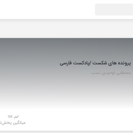
پرونده های شکست /پادکست فارسی
مصطفی توحیدی نسب
98
میانگین پخش
ت