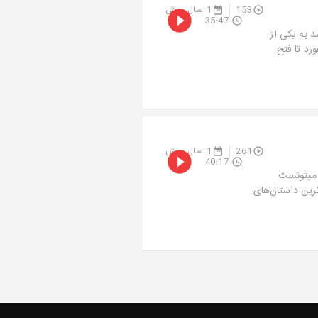
153
1 سال پیش
35:47
د به یکی از
رد تا فتح
261
1 سال پیش
40:17
ه میتونست
سینمایی‌ترین داستان‌های