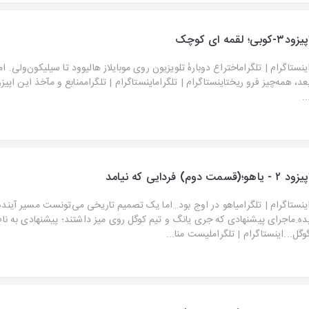
یزود۳-کوبی؛ لقمه ای کوچک
ینستاگرام⁠ | ⁠تلگرام⁠اختراع دوبارهٔ تلویزیون روی موبایلاز هالیوود تا سیلیکون‌ولی.
عد، همه‌چیز فرو ریختاینستاگرام⁠ | ⁠تلگرام⁠اینستاگرام⁠ | ⁠تلگرام⁠منابع و مآخذ این اپی
..
زود ۲ - یاهو؛(قسمت دوم) فردایی که نیامد
ینستاگرام⁠ | ⁠تلگرامیاهو در اوج بود…اما یک تصمیم تاریخی می‌تونست مسیر آینده‌
ده.ماجرای پیشنهادی که جری یانگ و تیم کوگل روی میز داشتند؛ پیشنهادی به نام
وگل...اینستاگرام⁠ | ⁠تلگراملیست منا...