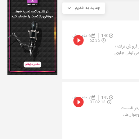
جدید به قدیم
140
6 ماه پیش
52:36
 فروش نرفته؛
می‌تونن جلوی
145
7 ماه پیش
01:02:13
شد.در قسمت
جوان‌ها،