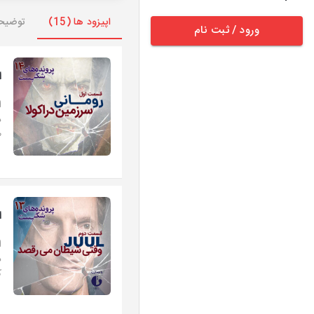
اپیزود ها (15)
توضیح
ورود / ثبت نام
اپی
ا
د
ط
اپی
ا
د
ک