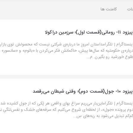
ات
کامنت ها
زود ۱۱- رومانی(قسمت اول)؛ سرزمین دراکولا
ینستاگرام⁠ | ⁠تلگرامداستان امروزِ ما درباره‌ی شرکتی نیست که محصولش توی بازار
رباره‌ی حکومتیه که سال‌ها پیش، حاکمانش فکر می‌کردن با «باتوم» و «سانسور» 
لوع خورشید رو بگیرن. م...
زود ۱۰- جول(قسمت دوم)؛ وقتی شیطان می‌رقصد
ینستاگرام⁠ | ⁠تلگرام⁠این‌بار می‌ریم سراغ بهای واقعی هر پُکی که از جول کشیده 
وم پرونده «جول»، از لحظه‌ای شروع می‌کنیم که سرفه‌های خشک و نفس‌تنگیِ نو
م‌کم تبدیل می‌شود به ریه‌های س...