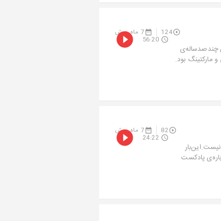
124
7 ماه پیش
56:20
 توانست در کمتر از ۳ سال، غول‌های چندصدساله‌ی
و مارکتینگ بود.
82
7 ماه پیش
24:22
نیست.این‌بار
باره‌ی پادکست