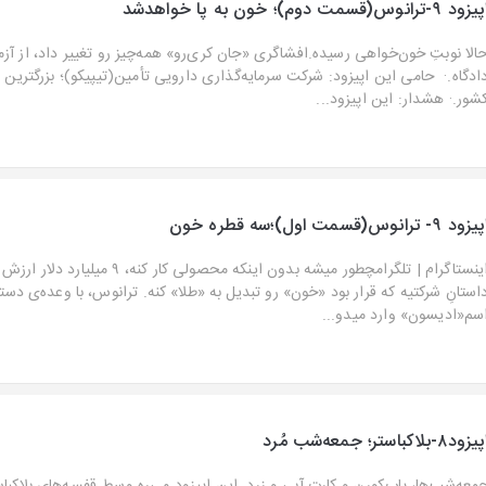
زود ۹-ترانوس(قسمت دوم)؛ خون به پا خواهدشد
الا نوبتِ خون‌خواهی رسیده.افشاگری «جان کری‌رو» همه‌چیز رو تغییر داد، از آزما
ادگاه.· حامی این اپیزود: شرکت سرمایه‌گذاری دارویی تأمین(تیپیکو)؛ بزرگترین
شور.· هشدار: این اپیزود...
زود ۹- ترانوس(قسمت اول)؛سه قطره خون
اینستاگرام⁠ | ⁠تلگرام⁠چطور میشه بدون اینکه محصولی کا
استانِ شرکتیه که قرار بود «خون» رو تبدیل به «طلا» کنه. ترانوس، با وعده‌ی دست
سم«ادیسون» وارد میدو...
زود۸-بلاکباستر؛ جمعه‌شب مُرد