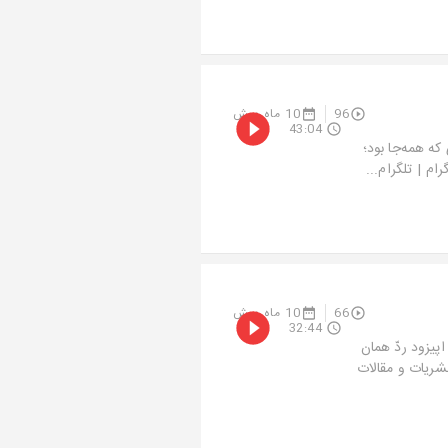
96
10 ماه پیش
43:04
ی که همه‌جا بود؛
 | ⁠⁠⁠تلگرام...
66
10 ماه پیش
32:44
اپیزود ردّ همان
 نشریات و مقالات