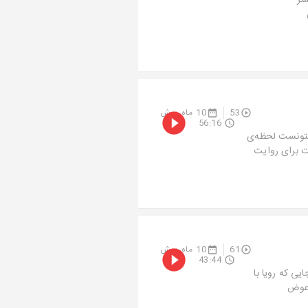
تر
53
10 ماه پیش
56:16
 نتونست لحظه‌ی
مت برای روایت
61
10 ماه پیش
43:44
یی که رویا با
 عوض