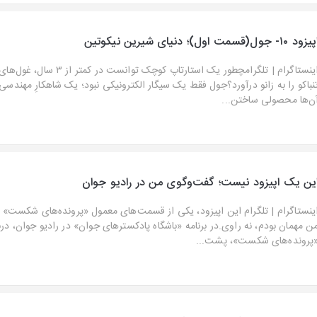
زود ۱۰- جول(قسمت اول)؛ دنیای شیرین نیکوتین
اینستاگرام⁠ | ⁠تلگرام⁠چطور یک استارتاپ کوچک
نباکو را به زانو درآورد؟جول فقط یک سیگار الکترونیکی نبود؛ یک شاهکارِ مهندسی 
ن‌ها محصولی ساختن...
ین یک اپیزود نیست؛ گفت‌وگوی من در رادیو جوان
اینستاگرام⁠ | ⁠تلگرام این اپیزود، یکی از قسمت‌های معمول «پرونده‌های شکست» 
ن مهمان بودم، نه راوی.در برنامه «باشگاه پادکسترهای جوان» در رادیو جوان، در
پرونده‌های شکست»، پشت‌...