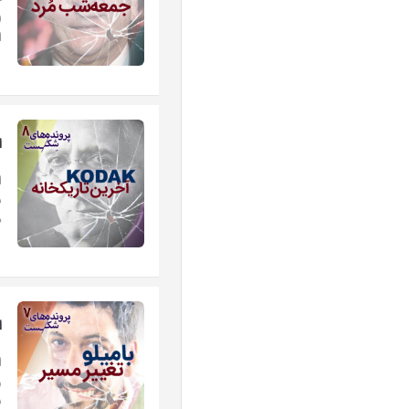
ج
ا
اپ
ا
س
د
اپ
ا
و
ش