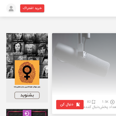
خرید اشتراک
82
1.5K
دنبال کن
عداد پخش
دنبال کننده