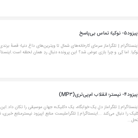
یزود۵- نوکیا؛ تماس بی‌پاسخ
⁠اینستاگرام⁠⁠⁠ | ⁠⁠⁠تلگرام⁠از سرمای کارخانه‌های شمال تا ویترین‌های داغ دنیا؛ قصهٔ برند
وکیا. اما کِی و چرا بازی عوض شد؟ این پرونده دنبال ردِ همان لحظه است.⁠⁠اینستاگرام⁠⁠⁠
زود۴- نپستر؛ انقلاب ام‌پی‌تری(MP۳)
ینستاگرام⁠ | ⁠تلگرام⁠از دلِ یک خوابگاه، یک «کلیک» جهانِ موسیقی را تکان داد.این 
لیک را دنبال می‌کند ...⁠اینستاگرام⁠⁠ | ⁠⁠تلگرام⁠⁠لیست منابع اپیزود نپسترمنابع خبری،
حل...