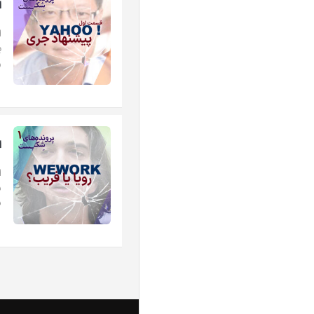
اپی
ا
ب
و
اپ
ا
ش