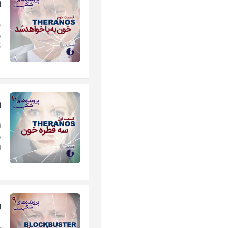
اپی
ح
د
ک
اپی
د
ا
اپی