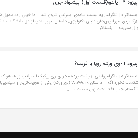
زود ۲ - یاهو؛(قسمت اول) پیشنهاد جری
ینستاگرام⁠ | ⁠تلگراماز یه لیست ساده‌ی اینترنتی شروع شد… اما خیلی زود تبدیل ش
زرگ‌ترین امپراتوری‌های دنیای تکنولوژی. داستان ظهور یاهو، از دل دانشگاه استنفو
ال‌استریت ...اینستاگرا...
یزود ۱ -وی ورک؛ رویا یا فریب؟
ینستاگرام⁠ | ⁠تلگرام⁠روایتی از پشت پرده ماجرای وی ورکیک استراتاپ پر هیاهو ک
شکست نخوره اگه ...داستان WeWork (وی‌ورک) یکی از عجیب‌ترین و 
کسته. چون فقط بحث پول نیست؛ ب...