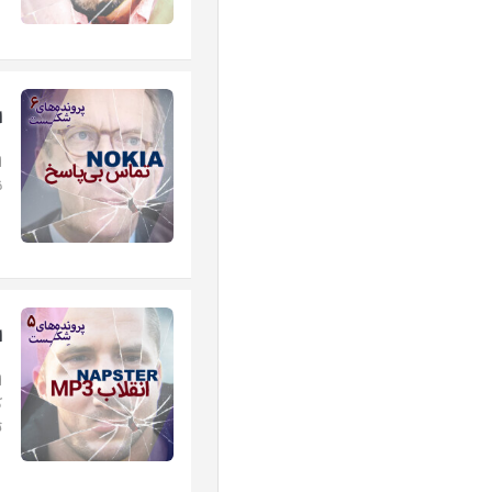
اپ
⁠
ن
اپی
ا
ک
ت