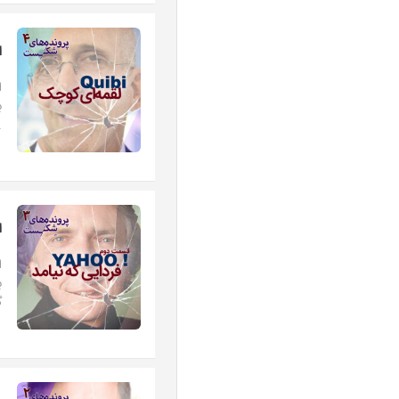
اپ
ا
ب
.
اپی
ا
ب
گ