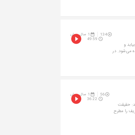
134
1 سال پیش
49:59
یابد و
 می‌شود. در
56
1 سال پیش
36:22
هد: حقیقت
ریف را مطرح