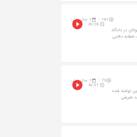
181
1 سال پیش
43:28
نان در دادگاه
، خطابه دفاعی
75
1 سال پیش
42:01
ین نوشته شده
د تعریفی