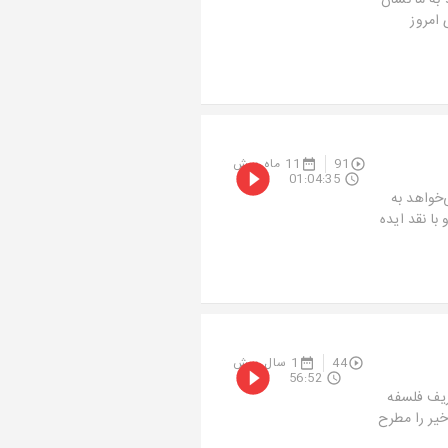
ه ما نشان
امروز
91
11 ماه پیش
01:04:35
خواهد به
ا نقد ایده
44
1 سال پیش
56:52
ریف فلسفه
خیر را مطرح