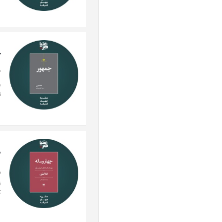
ج
"
و
ن
ه
م
ز
ک