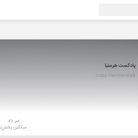
پادکست هرمنیا
&copy; Hermeneia
49
میانگین پخش
ت