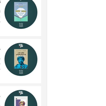
ت
ا
ع
د
چ
ف
ف
و
ص