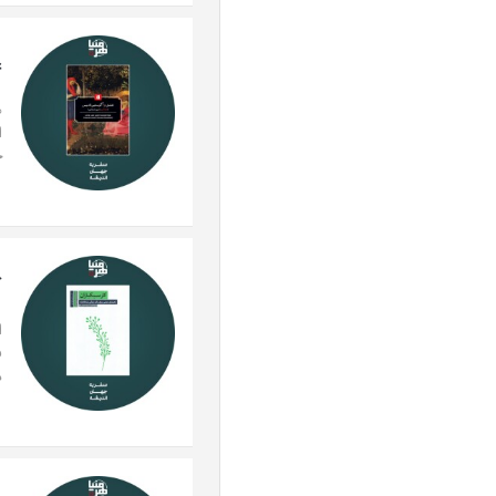
ع
ه
ا
ج
ک
ا
ف
د