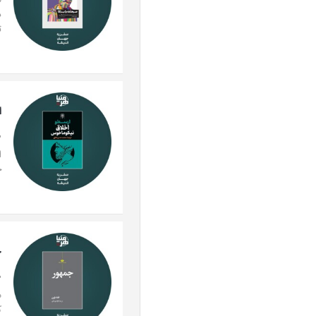
م
د
ت
ا
"
ا
خ
ج
"
م
ک