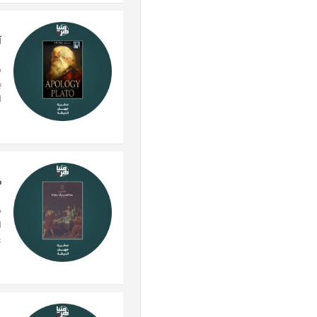
آ
م
ب
ا
م
م
ا
ع