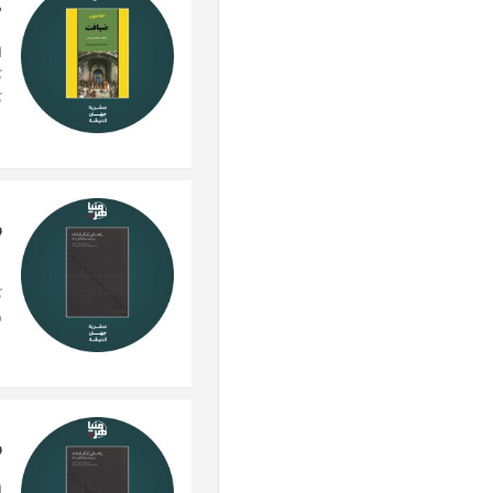
ض
ا
ک
ک
ر
ا
ک
ف
ر
ا