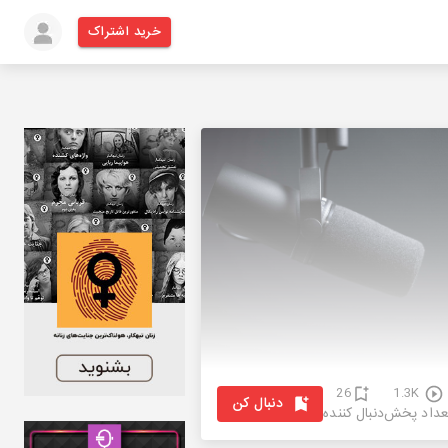
خرید اشتراک
26
1.3K
دنبال کن
عداد پخش
دنبال کننده