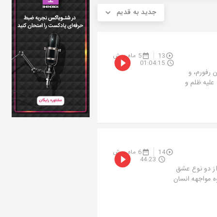
جدید به قدیم
13
5 ماه پیش
01:04:15
وران رفورم، و
علیه ظلم و
14
6 ماه پیش
44:23
از دو نوع عشق
ه مواجهه انسان