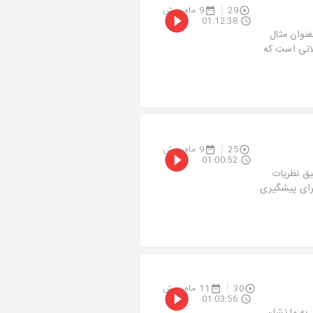
29
9 ماه پیش
01:12:38
نوان مثال
اتی است که
25
9 ماه پیش
01:00:52
یق نظریات
برای پیشگیری
30
11 ماه پیش
01:03:56