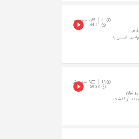
21
7 ماه پیش
44:41
نگاهی
اجهه انسان با
13
8 ماه پیش
59:33
واقیان
ه بعد از گذشت