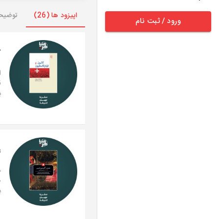
اپیزود ها (26)
توضیح
ورود / ثبت نام
ک
ق
ب
ع
ه
ص
ب