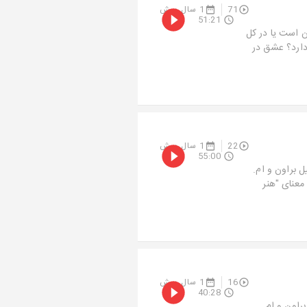
71
1 سال پیش
51:21
است یا در کل
دارد؟ عشق در
22
1 سال پیش
55:00
ل براون و ام.
معنای "هنر
16
1 سال پیش
40:28
براون و ام.