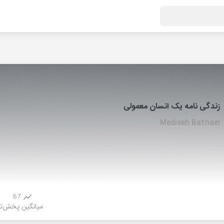
زندگی نامه یک انسان معمولی
Mediseh Bathaei
67
میانگین پخش
ت