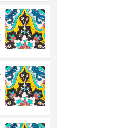
ز
ا
ب
ب
ز
د
ک
د