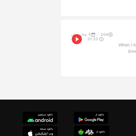
204
5 سال پیش
01:33
When I l
driv