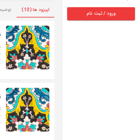
اپیزود ها (10)
توضیح
ورود / ثبت نام
ز
ب
ح
ف
ز
ا
ه
ر