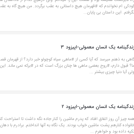
اه #برگشت همیشه بود و هست این را میدانم. ولی درهیچ کدام از #داستان ها
ودکی ام نخواندم که #قهرمان هیچ داستانی به عقب برگردد. من هیچ گاه به عقب 
گرفتم. این داستان بی پایان...
ندگینامه یک انسان معمولی-اپیزود ۳
اهی به ذهنم میرسد که آیا کسی از #ماهی سیاه کوچولو خبر دارد؟ از قهرمان ق
ا؟ قبول دارم، #روح بعضی ماهی ها چنان بزرگ است که در #برکه نمی ماند. این 
لی آیا دنیا چیزی بیشتر ...
ندگینامه یک انسان معمولی-اپیزود ۲
مه چیز آن روز اتفاق افتاد که پدرم ماشین را کنار جاده نگه داشت تا استراحت کن
انواده کنارهم پشت ماشین خواب بودند. یک نگاه به آنها انداختم. برادرم با دهان
کیه داده بود و خواهرم ...