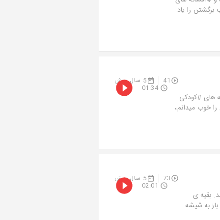
 و #افسانه های
برگشتن را یاد
41
5 سال پیش
01:34
صه های #کودکی
را خوب میدانم،
73
5 سال پیش
02:01
د. بقیه ی
 باز به شیشه