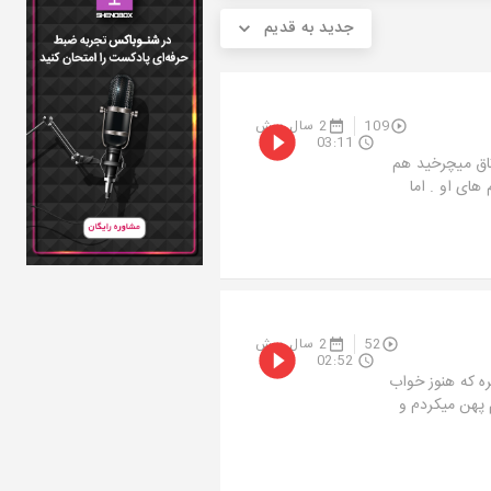
جدید به قدیم
109
2 سال پیش
03:11
اق میچرخید هم
ای او . اما
52
2 سال پیش
02:52
ره که هنوز خواب
 پهن میکردم و