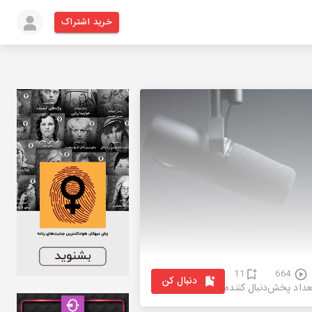
خرید اشتراک
11
664
دنبال کن
عداد پخش
دنبال کننده