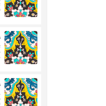
ر
ک
ن
ز
گ
م
و
ز
ه
خ
ت