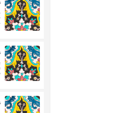
ز
ر
ف
ه
ز
ی
پ
ب
ز