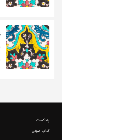
ز
a
s
.
پادکست
کتاب صوتی