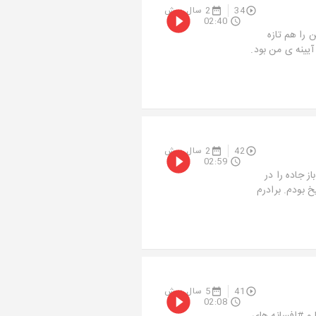
34
2 سال پیش
02:40
 را هم تازه
یینه ی من بود.
42
2 سال پیش
02:59
ز جاده را در
خ بودم. برادرم
41
5 سال پیش
02:08