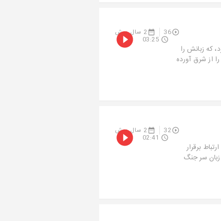
36
2 سال پیش
03:25
د، که زبانش را
ا از شرق آورده
32
2 سال پیش
02:41
رتباط برقرار
 زبان سر جنگ