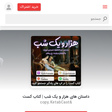
خرید اشتراک
داستان های هزار و یک شب | کتاب کست
&copy; KetabCast