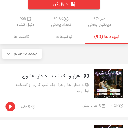
دنبال کن
908
60.6K
674
میانگین پخش
تعداد پخش
دنبال کننده
اپیزود ها (90)
توضیحات
کامنت ها
جدید به قدیم
90- هزار و يک شب - دیدار معشوق
📚 داستان های هزار یک شب کاری از کتابخانه
آوای ب...
4.3K
3 سال پیش
20:40