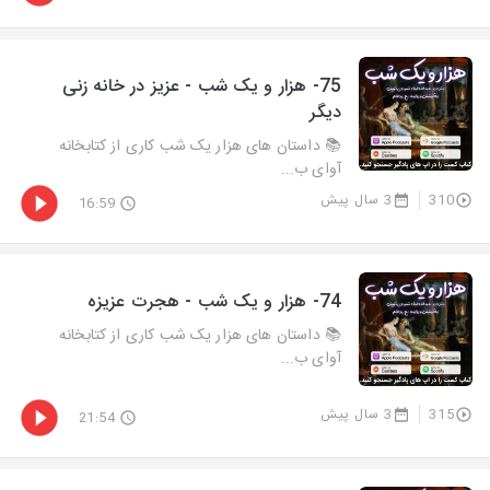
75- هزار و يک شب - عزیز در خانه زنی
دیگر
📚 داستان های هزار یک شب کاری از کتابخانه
آوای ب...
310
3 سال پیش
16:59
74- هزار و يک شب - هجرت عزیزه
📚 داستان های هزار یک شب کاری از کتابخانه
آوای ب...
315
3 سال پیش
21:54