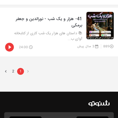
41- هزار و يک شب - نورالدین و جعفر
برمکی
📚 داستان های هزار یک شب کاری از کتابخانه
آوای ب...
889
3 سال پیش
24:00
2
1