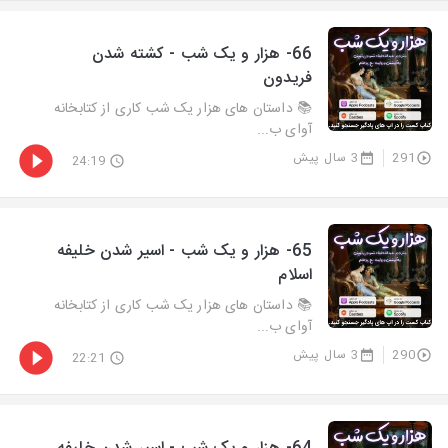
66- هزار و يک شب - کشته شدن
فریدون
📚 داستان های هزار یک شب کاری از کتابخانه
آوای ب...
291
3 سال پیش
24:19
65- هزار و يک شب - اسیر شدن خلیفه
اسلام
📚 داستان های هزار یک شب کاری از کتابخانه
آوای ب...
290
3 سال پیش
22:21