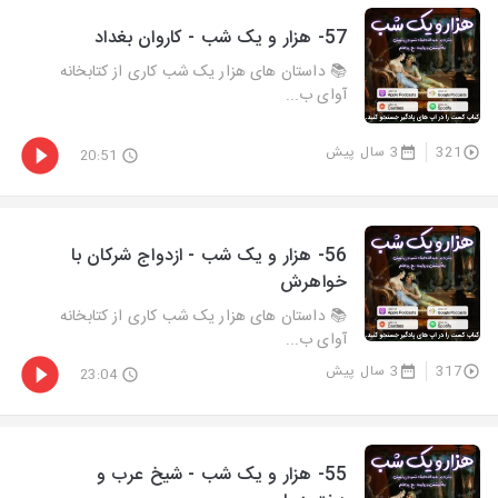
57- هزار و يک شب - کاروان بغداد
📚 داستان های هزار یک شب کاری از کتابخانه
آوای ب...
321
3 سال پیش
20:51
56- هزار و يک شب - ازدواج شرکان با
خواهرش
📚 داستان های هزار یک شب کاری از کتابخانه
آوای ب...
317
3 سال پیش
23:04
55- هزار و يک شب - شیخ عرب و