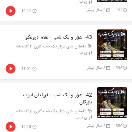
آوای ب...
387
3 سال پیش
19:12
43- هزار و يک شب - غلام دروغگو
📚 داستان های هزار یک شب کاری از کتابخانه
آوای ب...
598
3 سال پیش
21:01
42- هزار و يک شب - فرزندان ایوب
بازرگان
📚 داستان های هزار یک شب کاری از کتابخانه
آوای ب...
550
3 سال پیش
19:28