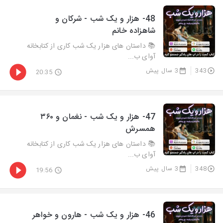
48- هزار و يک شب - شرکان و
شاهزاده خانم
📚 داستان های هزار یک شب کاری از کتابخانه
آوای ب...
343
3 سال پیش
20:35
47- هزار و يک شب - نغمان و ۳۶۰
همسرش
📚 داستان های هزار یک شب کاری از کتابخانه
آوای ب...
348
3 سال پیش
19:56
46- هزار و يک شب - هارون و خواهر