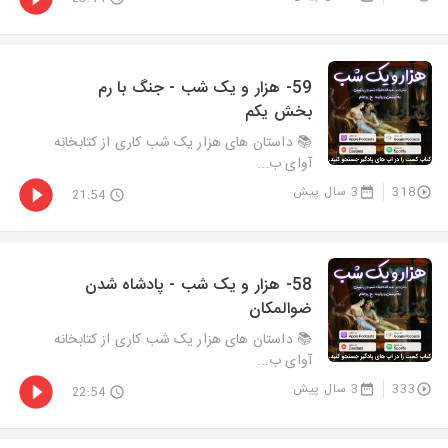
59- هزار و يک شب - جنگ با رم
بخش یکم
📚 داستان های هزار یک شب کاری از کتابخانه
آوای ب...
318
3 سال پیش
21:54
58- هزار و يک شب - پادشاه شدن
ضوالمکان
📚 داستان های هزار یک شب کاری از کتابخانه
آوای ب...
333
3 سال پیش
22:54