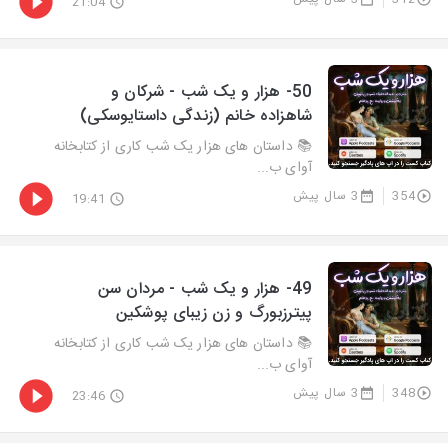
21:04
50- هزار و يک شب - شرکان و
شاهزاده خانم (زندگی داستایوسکی)
📚 داستان های هزار یک شب کاری از کتابخانه
آوای ب...
354
3 سال پیش
19:41
49- هزار و يک شب - مردان سن
پیترزبورگ و زن زیبای پوشکین
📚 داستان های هزار یک شب کاری از کتابخانه
آوای ب...
348
3 سال پیش
23:46