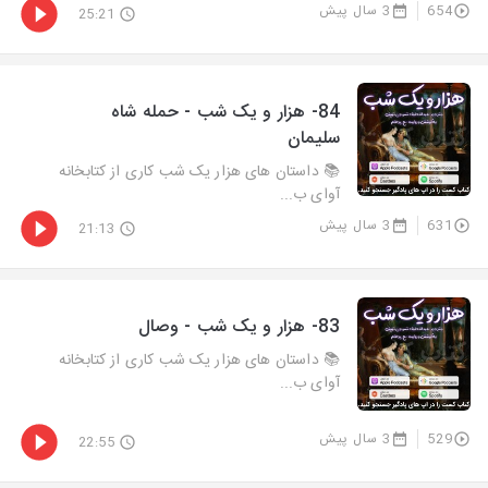
654
3 سال پیش
25:21
84- هزار و يک شب - حمله شاه
سلیمان
📚 داستان های هزار یک شب کاری از کتابخانه
آوای ب...
631
3 سال پیش
21:13
83- هزار و يک شب - وصال
📚 داستان های هزار یک شب کاری از کتابخانه
آوای ب...
529
3 سال پیش
22:55