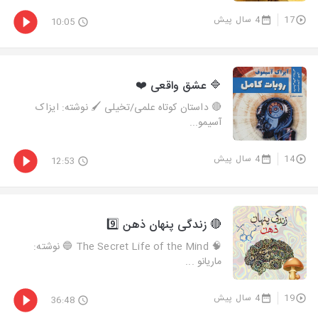
17
4 سال پیش
10:05
🔷 عشق واقعی ❤️
🔴 داستان کوتاه علمی/تخیلی 🖌 نوشته: ایزاک
آسیمو...
14
4 سال پیش
12:53
🔴 زندگی پنهان ذهن 9️⃣
🧠 The Secret Life of the Mind 🔵 نوشته:
ماریانو ...
19
4 سال پیش
36:48