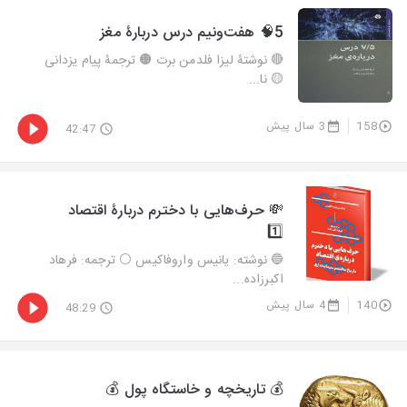
5🧠 هفت‌ونیم درس دربارۀ مغز
🔴 نوشتۀ لیزا فلدمن برت 🟠 ترجمۀ پیام یزدانی
🟡 نا...
158
3 سال پیش
42:47
💸 حرف‌هایی با دخترم دربارۀ اقتصاد
1️⃣
🔵 نوشته: یانیس واروفاکیس ⚪️ ترجمه: فرهاد
اکبرزاده...
140
4 سال پیش
48:29
💰 تاریخچه و خاستگاه پول 💰