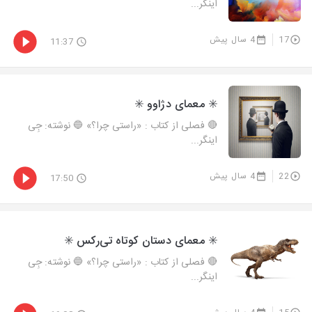
اینگر...
17
4 سال پیش
11:37
✳️ معمای دژاوو ✳️
🔴 فصلی از کتاب : «راستی چرا؟» 🔵 نوشته: جِی
اینگر...
22
4 سال پیش
17:50
✳️ معمای دستان کوتاه تی‌رکس ✳️
🔴 فصلی از کتاب : «راستی چرا؟» 🔵 نوشته: جِی
اینگر...