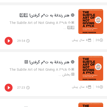
🔴 هنر رندانۀ به ت*م گرفتن! 1️⃣1️⃣
🖕🏽 The Subtle Art of Not Giving A F*ck
1️⃣1️⃣ ...
26
4 سال پیش
29:54
🔴 هنر رندانۀ به ت*م گرفتن! 🔟
🖕🏽 The Subtle Art of Not Giving A F*ck
🔟 بخش ...
16
4 سال پیش
27:23