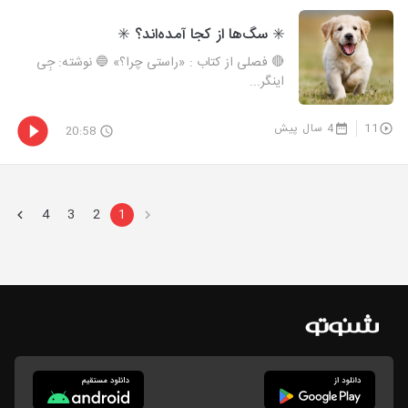
✳️ سگ‌ها از کجا آمده‌اند؟ ✳️
🔴 فصلی از کتاب : «راستی چرا؟» 🔵 نوشته: جِی
اینگر...
11
4 سال پیش
20:58
4
3
2
1