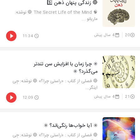
🔴 زندگی پنهان ذهن 5️⃣
🧠 The Secret Life of the Mind 🔵 نوشته:
ماریانو ...
20
4 سال پیش
11:34
✳️ چرا زمان با افزایش سن تندتر
می‌گذرد؟ ✳️
🔴 فصلی از کتاب : «راستی چرا؟» 🔵 نوشته: جِی
اینگر...
21
4 سال پیش
12:09
✳️ آیا خواب‌ها رنگی‌اند؟ ✳️
🔴 فصلی از کتاب : «راستی چرا؟» 🔵 نوشته: جِی