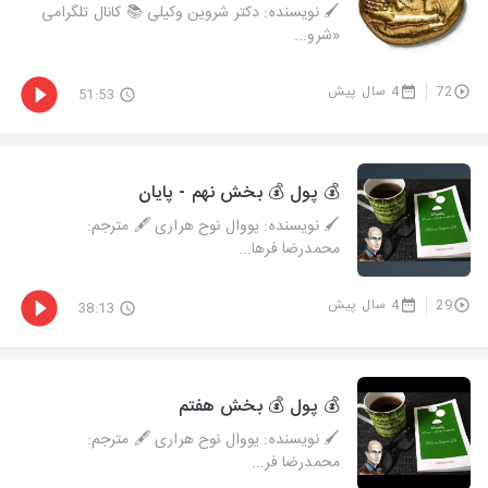
🖌 نویسنده: دکتر شروین وکیلی 📚 کانال تلگرامی
«شرو...
72
4 سال پیش
51:53
💰 پول 💰 بخش نهم - پایان
🖌 نویسنده: یووال نوح هراری 🖋 مترجم:
محمدرضا فرها...
29
4 سال پیش
38:13
💰 پول 💰 بخش هفتم
🖌 نویسنده: یووال نوح هراری 🖋 مترجم:
محمدرضا فر...