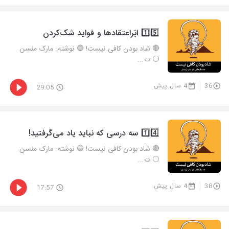
1️⃣5️⃣ ابَراعتقادها و فواید شک‌کردن
🔴 شاد بودن کافی نیست! 🔵 نوشته: مارک منسن
⚪️ ت...
36
4 سال پیش
29:05
1️⃣4️⃣ سه درسی که نباید یاد می‌گرفتید!
🔴 شاد بودن کافی نیست! 🔵 نوشته: مارک منسن
⚪️ ت...
38
4 سال پیش
17:57