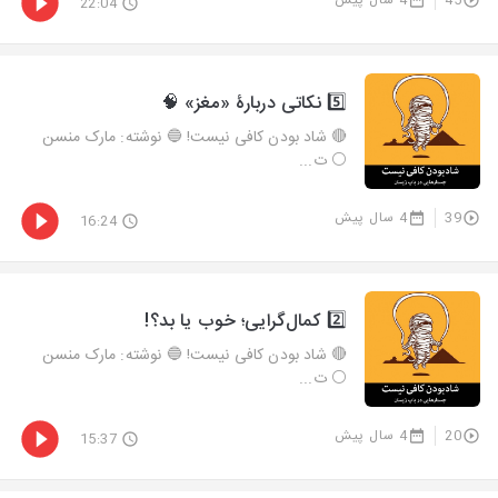
45
4 سال پیش
22:04
5️⃣ نکاتی دربارۀ «مغز» 🧠
🔴 شاد بودن کافی نیست! 🔵 نوشته: مارک منسن
⚪️ ت...
39
4 سال پیش
16:24
2️⃣ کمال‌گرایی؛ خوب یا بد؟!
🔴 شاد بودن کافی نیست! 🔵 نوشته: مارک منسن
⚪️ ت...
20
4 سال پیش
15:37