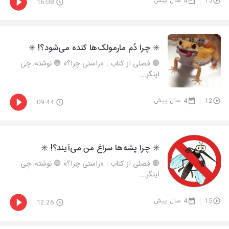
15
4 سال پیش
16:08
✳️ چرا دُم مارمولک‌ها کنده می‌شود؟! ✳️
🔴 فصلی از کتاب : «راستی چرا؟» 🔵 نوشته: جِی
اینگر...
12
4 سال پیش
09:44
✳️ چرا پشه‌ها سراغ من می‌آیند؟! ✳️
🔴 فصلی از کتاب : «راستی چرا؟» 🔵 نوشته: جِی
اینگر...
15
4 سال پیش
12:26