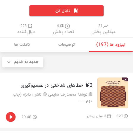
دنبال کن
223
4.0K
21
میانگین پخش
تعداد پخش
دنبال کننده
اپیزود ها (197)
توضیحات
کامنت ها
جدید به قدیم
3🧠 خطاهای شناختی در تصمیم‌گیری
🔴 نوشتۀ محمدرضا سلیمی 🟡 ناشر : دانژه (چاپ
دوم - ...
327
3 سال پیش
29:48