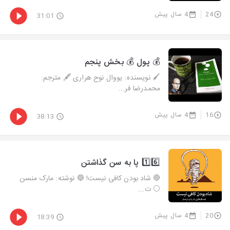
24
4 سال پیش
31:01
💰 پول 💰 بخش پنجم
🖌 نویسنده: یووال نوح هراری 🖋 مترجم:
محمدرضا فر...
16
4 سال پیش
38:13
1️⃣6️⃣ پا به سن گذاشتن
🔴 شاد بودن کافی نیست! 🔵 نوشته: مارک منسن
⚪️ ت...
20
4 سال پیش
18:39