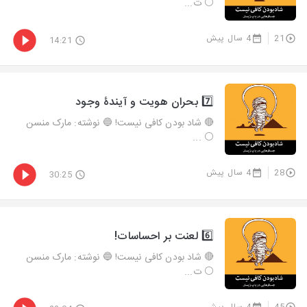
⚪️ ت...
21
4 سال پیش
14:21
7️⃣ بحران هویت و آیندۀ وجود
🔴 شاد بودن کافی نیست! 🔵 نوشته: مارک منسن
⚪️ ...
28
4 سال پیش
30:25
6️⃣ لعنت بر احساسات!
🔴 شاد بودن کافی نیست! 🔵 نوشته: مارک منسن
⚪️ ت...