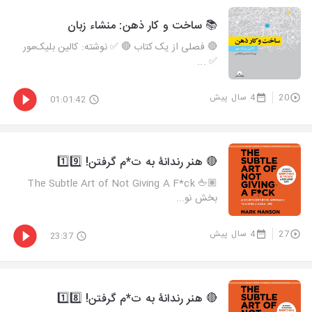
📚 ساخت و کار ذهن: منشاء زبان
🔴 فصلی از یک کتاب 🔴 ✅ نوشته: کالین بلیک‌مور
✅ ...
20
4 سال پیش
01:01:42
🔴 هنر رندانۀ به ت*م گرفتن! 1️⃣9️⃣
🖕🏽 The Subtle Art of Not Giving A F*ck
بخش نو...
27
4 سال پیش
23:37
🔴 هنر رندانۀ به ت*م گرفتن! 1️⃣8️⃣