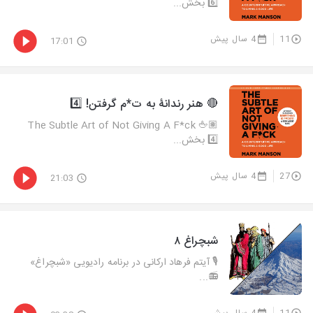
6️⃣ بخش...
11
4 سال پیش
17:01
🔴 هنر رندانۀ به ت*م گرفتن! 4️⃣
🖕🏽 The Subtle Art of Not Giving A F*ck
4️⃣ بخش...
27
4 سال پیش
21:03
شبچراغ ۸
🎙 آیتم فرهاد ارکانی در برنامه رادیویی «شبچراغ»
📻...