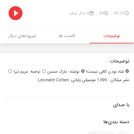
30:25
28
4 سال پیش
توضیحات
کامنت ها
اپیزودهای دیگر
توضیحات
🔴 شاد بودن کافی نیست! 🔵 نوشته: مارک منسن ⚪️ ترجمه: مریم تبرا ⚪️
نشر میلکان - 1399 موسیقی پایانی: Leonard Cohen
با صدای
دسته بندی‌ها