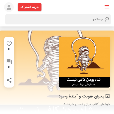
خرید اشتراک
0
0
7️⃣ بحران هویت و آیندۀ وجود
خوانش کتاب برای انسان خردمند