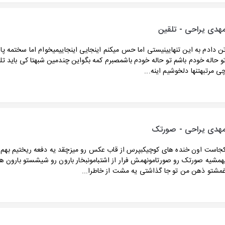
هدی یراحی - تلقین
ن دادم به این تنهایینیستی اما حس میکنم اینجایی اینجاییمیخوام اما سختمه پ
و حاله خودم باشم تو حاله خودم باشمصبرم کمه بگواین چندمین شبهتا کی باید تل
ی مرتبهتنها دلخوشیم اینه...
هدی یراحی - صورتک
جاست اون خنده های کوچیکبپرس از قاب عکس رو میزچقد یه دفعه ریختیم بهم 
همشیه صورتک رو صورتامونهمش فرار از اشتبامونبخار بارون رو شیشستو بارون 
مشتو ذهن من تو جا گذاشتی یه مشت از خاطرا...