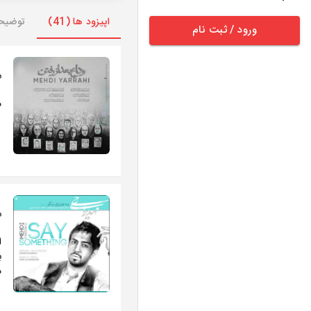
اپیزود ها (41)
توضیح
ورود / ثبت نام
م
م
م
ا
ب
م