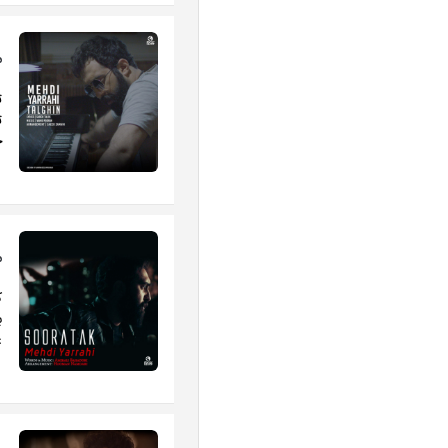
م
ت
ت
چ
م
ک
ب
غ