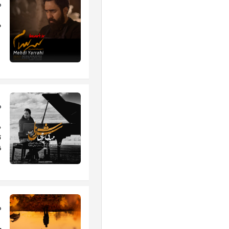
م
م
م
ه
ت
ن
م