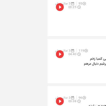
95
3 سال پیش
03:25
119
3 سال پیش
04:40
 کنمبا زخم
هرشبم دنبال مرهم
96
3 سال پیش
03:38