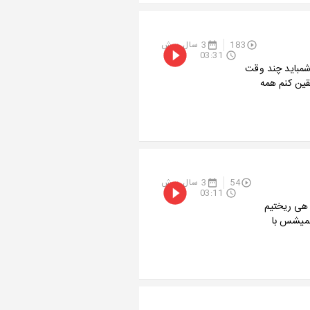
183
3 سال پیش
03:31
اشمباید چند وقت
قین کنم همه
54
3 سال پیش
03:11
هی ریختیم
همیشس با