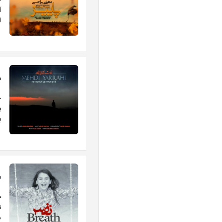
خ
آ
ا
م
ح
ب
ب
م
خ
ن
س