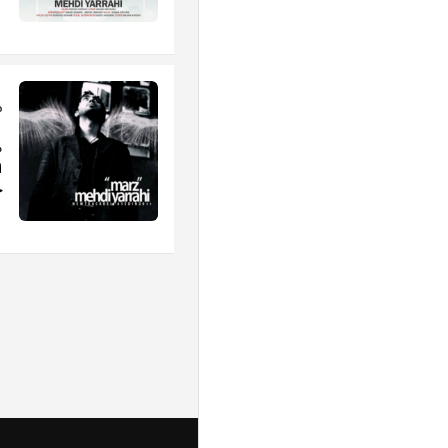
م
م
ا
خ