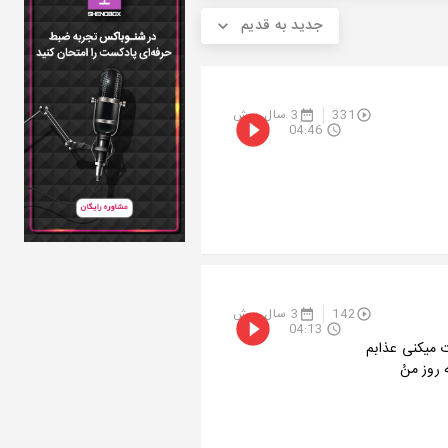
جدید به قدیم
331
3 سال پیش
04:46
142
3 سال پیش
04:13
 میکنی عذابم
روز منُ