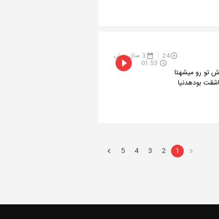
24
3 سال پیش
01:53
ش تو رو میشهتا
شقت بودهدنیا
5
4
3
2
1