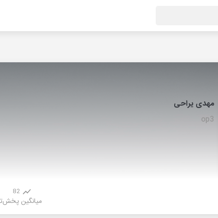
مهدی یراحی
op3
82
میانگین پخش
ت