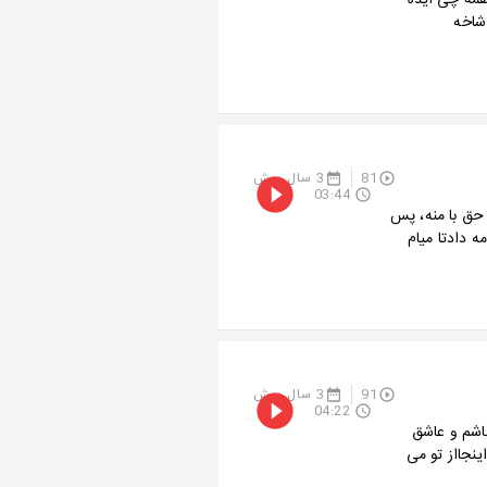
 همه چی ایده
شاخه
81
3 سال پیش
03:44
حق با منه، پس
 دادتا میام
91
3 سال پیش
04:22
باشم و عاشق
ینجااز تو می