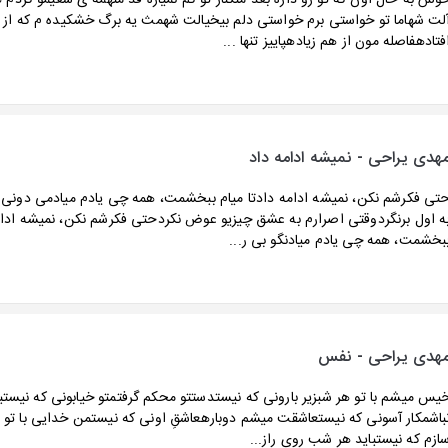
وش به حال اون که تو رو داره بعد منکنار تو کم نمیاره قد منهمه ی سعیمو کردم
لت شهاما تو خواستی برم خواستی دلم بیخیالت شهمث یه برگ خشکیده م که از 
فتادهفاصله مون از هم زیادهپاییز تنها ...
هدی یراحی - نمیشه ادامه داد
تی فکرشم نکن، نمیشه ادامه دادتا میام ببخشمت، همه چی یادم میادمی دونی 
ه اول برنگردوقتی اصرارم به عشق چیزیو عوض نکردحتی فکرشم نکن، نمیشه ادامه
بخشمت، همه چی یادم میادنگو بی ر...
هدی یراحی - نفس
یس میشم با تو هر شبزیر بارونی که نیستدستتو محکم گرفتمتو خیابونی که نیست
باشمکار آسونی که نیستعاشقت میشم دوبارهعاشقِ اونی که نیستمن خدایی با تو ا
ازم که نیستباید هر شب روی راز...