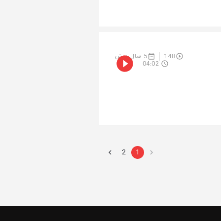
148
5 سال پیش
04:02
2
1