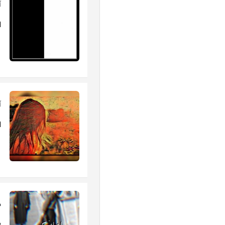
آ
.
آ
d
د