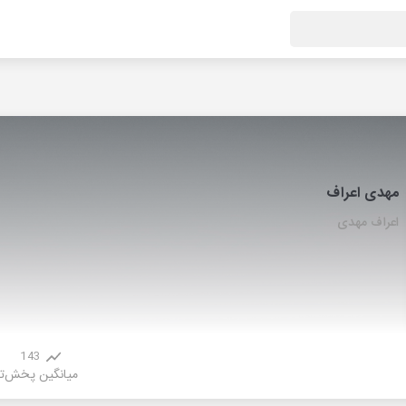
مهدی اعراف
اعراف مهدی
143
میانگین پخش
ت