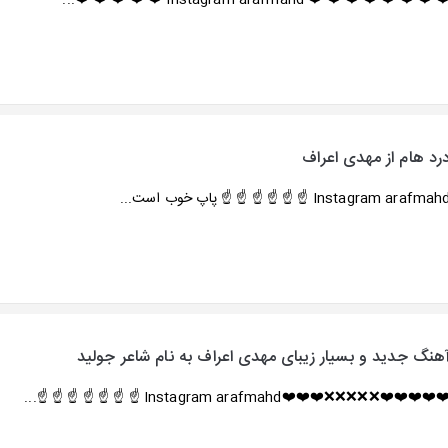
❤️ ❤️ ❤️ ❤️ ❤️ ❤️ ❤️ ❤️ Instagram arafmahd ❤️ ❤️ ❤️ ❤️ ❤️.
رد هام از مهدی اعراف
Instagram arafmah ☝️ ☝️ ☝️ ☝️ ☝️ ☝️ پاپ خوب است...
هنگ جدید و بسیار زیبای مهدی اعراف به نام شاعر جولید
❤️❤️❤️❤️❤️❌❌❌❌❌❤️❤️❤️Instagram arafmahd ☝️ ☝️ ☝️ ☝️ ☝️ ☝️ ☝️..