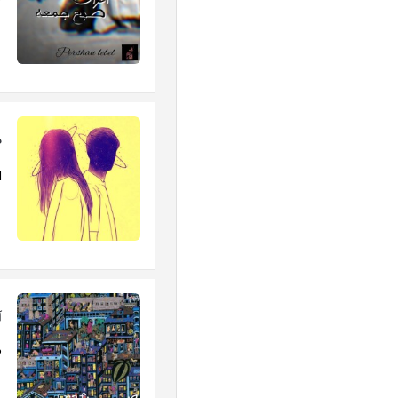
..
د
d
آ
.