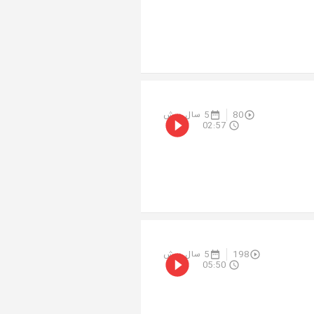
80
5 سال پیش
02:57
198
5 سال پیش
05:50