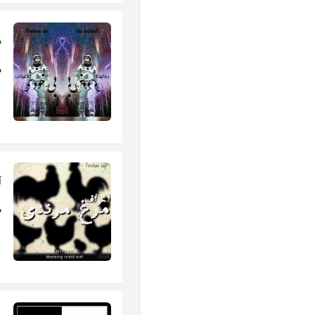
د
م
آ
مه