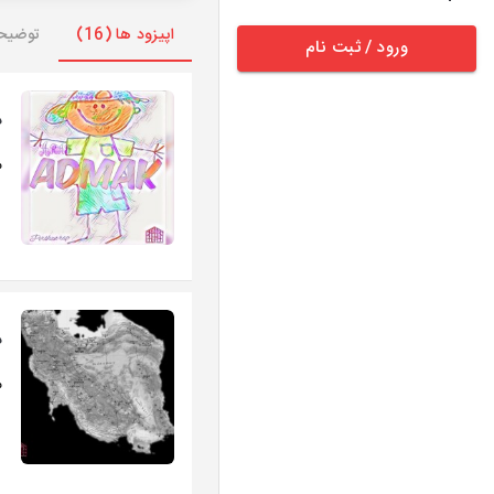
اپیزود ها (16)
توضیح
ورود / ثبت نام
د
مه
د
م