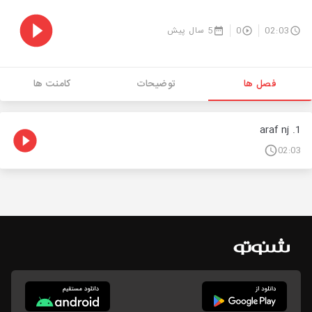
02:03
0
5 سال پیش
فصل ها
توضیحات
کامنت ها
1. araf nj
02:03