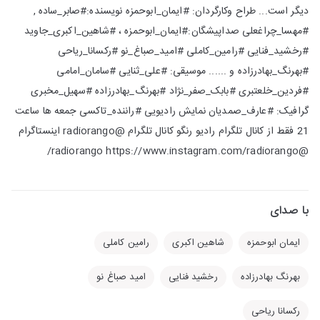
دیگر است... طراح وکارگردان: #ایمان_ابوحمزه نویسنده:#صابر_ساده ,
#مهسا_چراغعلی صداپیشگان:#ایمان_ابوحمزه ، #شاهین_اکبری_جاوید
#رخشید_فنایی #رامین_کاملی #امید_صباغ_نو #رکسانا_ریاحی
#بهرنگ_بهادرزاده و ...... موسیقی: #علی_ثنایی #سامان_امامی
#فردین_خلعتبری #بابک_صفر_نژاد #بهرنگ_بهادرزاده #سهیل_مخبری
گرافیک: #عارف_صمدیان نمایش رادیویی #راننده_تاکسی جمعه ها ساعت
21 فقط از کانال تلگرام رادیو رنگو کانال تلگرام @radiorango اینستاگرام
@radiorango https://www.instagram.com/radiorango/
با صدای
ایمان ابوحمزه
شاهین اکبری
رامین کاملی
بهرنگ بهادرزاده
رخشید فنایی
امید صباغ نو
رکسانا ریاحی