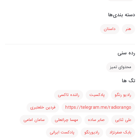
دسته بندی‌ها
هنر
داستان
رده سنی
محتوای تمیز
تگ ها
رادیو رنگو
پادکسیت
راننده تاکسی
https://telegram.me/radiorango
فردین خلعتبری
علی ثنایی
صابر ساده
مهسا چراغعلی
سامان امامی
بابک صفرنژاد
رادیورنگو
پادکست ایرانی