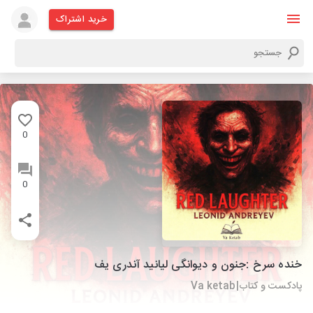
خرید اشتراک
0
0
خنده سرخ :جنون و دیوانگی لیانید آندری یف
پادکست و کتاب|Va ketab