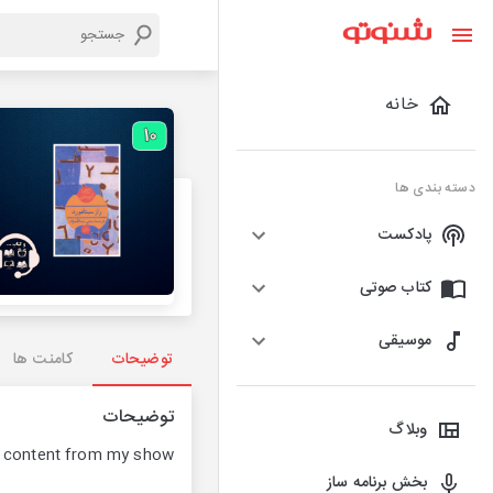
خانه
دسته بندی ها
پادکست
کتاب صوتی
موسیقی
توضیحات
کامنت ها
توضیحات
وبلاگ
t content from my show!
بخش برنامه ساز