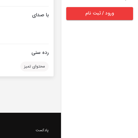
ورود / ثبت نام
با صدای
رده سنی
محتوای تمیز
پادکست