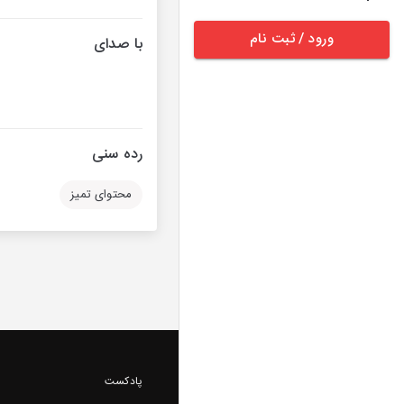
ورود / ثبت نام
با صدای
رده سنی
محتوای تمیز
پادکست