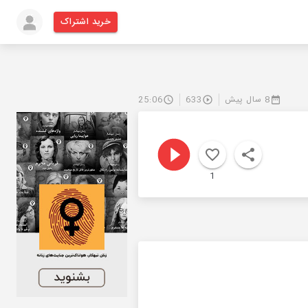
خرید اشتراک
8 سال پیش
633
25:06
1