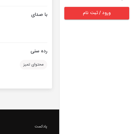
ورود / ثبت نام
با صدای
رده سنی
محتوای تمیز
پادکست