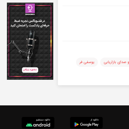
و صدای بازاریابی
یوسفی فر