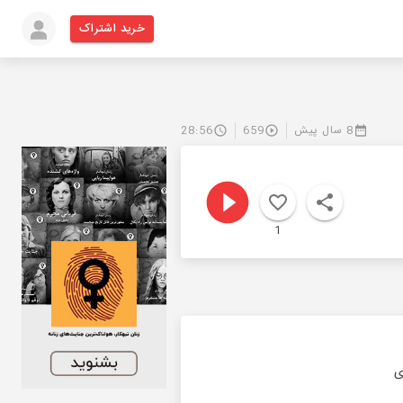
خرید اشتراک
8 سال پیش
659
28:56
1
ی