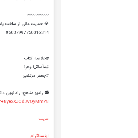
〰️〰️〰️〰️〰️
💎 حمایت مالی از ساخت پا
#6037997750016314
#خلاصه_کتاب
#مأساة_الزهرا
#جعفر_مرتضی
📻 رادیو مناهج؛ راه نوین دانا
me/+8yexXJCdJVQyMmY8
سایت
اینستاگرام