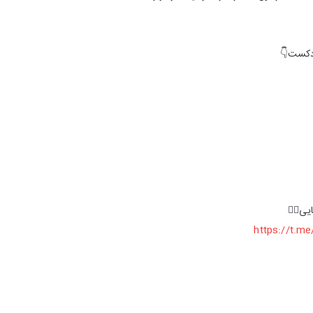
دکست👇
یی👇🏻
https://t.