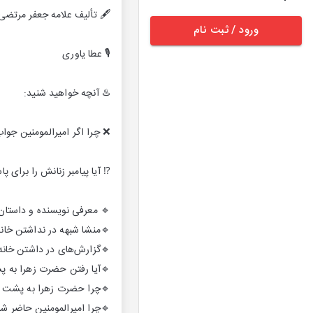
🖋 تألیف علامه جعفر مرتضی
ورود / ثبت نام
🎙 عطا یاوری
♨️ آنچه خواهید شنید:
❌ چرا اگر امیرالمومنین جواب
⁉️ آیا پیامبر زنانش را برای 
🔹 معرفی نویسنده و داستان
🔹منشا شبهه در نداشتن خانه
🔹گزارش‌های در داشتن خانه‌
🔹آیا رفتن حضرت زهرا به پش
🔹چرا حضرت زهرا به پشت در 
🔹چرا امیرالمومنین حاضر ش