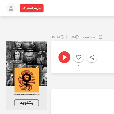
خرید اشتراک
8 ماه پیش
105
49:43
2