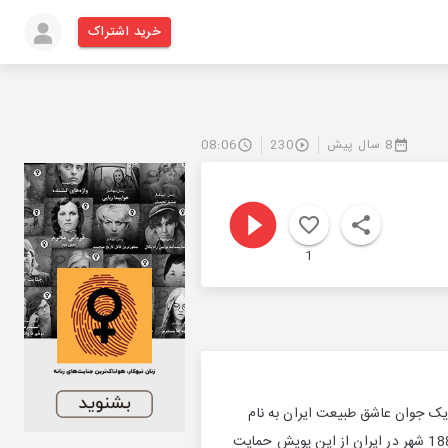
خرید اشتراک
8 سال پیش
230
08:06
1
ک جوان عاشق طبیعت ایران به نام
محمد بختیاری از اراک شروع شد. که در آخر مرداد به 89 امین هفته خودش رسید. ما شاهد این هستیم که 188 شهر در ایران از این پویش حمایت