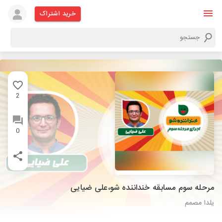
خرید اشتراک
2
0
مرحله سوم مسابقه خنداننده شو،علی ضیایی
یلدا مصمم