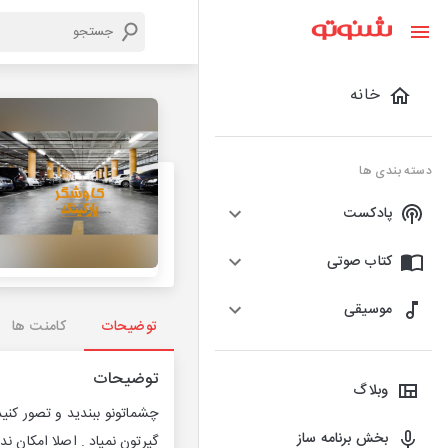
خانه
دسته بندی ها
پادکست
کتاب صوتی
موسیقی
توضیحات
کامنت ها
توضیحات
وبلاگ
چشماتونو ببندید و تصور کنید
بخش برنامه ساز
گیرتون نمیاد . اصلا امکان ند