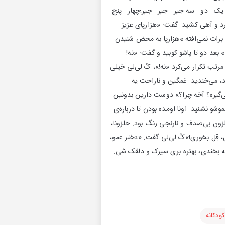
 - دو - سه جیر - جیر - جیر؛چهار - پنج
رد و آهی کشید. گفت: «هزارپای عزیز
ی برات نمی‌افته.»هزارپا به محض شنیدن
بعد دو تا پاشو کوبید و گفت: «نه!
 مرتب تکرار می‌کرد «نه!»، کُ لی‌لی خیلی
، می‌خندید. غمگین و ناراحت یه
‌گیره؟ آخه چرا؟» دوست دارین بدونین
و نشنید. اونا اومده بودن تا درباره‌ی
 بی‌صدف و نارنجی رنگ بود. حلزونا،
 قِل بخوری!»کُ لی‌لی گفت: «دختر عمو،
 بخندی، بهتره بری سیرک و دلقک شی.
ودکانه