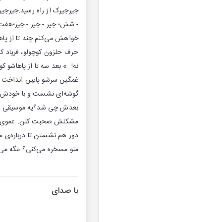
جیرجیرک از راه رسید.جیرجیرک
- شش؛ جیر - جیر - جیر؛هفت 
خواهش می‌کنم چند تا از پاها
حرف حلزون کوچولو، فریاد کش
نه!…» بعد سه تا از پاهاشو کو
غمگین سرشو پایین انداخت و 
گوشه‌ای نشست و با خودش گف
بعدش چی شد؟یه موسیقی زیبا ب
مشکلش صحبت کنن. عموی کُ 
دور هم نشستن تا درباره‌ی 
منو مسخره می‌کنی؟ مگه می‌
با صدای