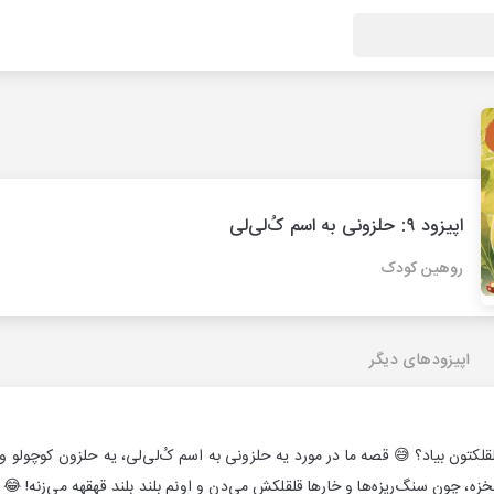
اپیزود ۹: حلزونی به اسم کُ‌لی‌لی
روهین کودک
اپیزودهای دیگر
لقلکتون بیاد؟ 😅 قصه ما در مورد یه حلزونی به اسم کُ‌لی‌لی، یه حلزون کوچولو و
خزه، چون سنگ‌ریزه‌ها و خارها قلقلکش می‌دن و اونم بلند بلند قهقهه می‌زنه! 😂 ا