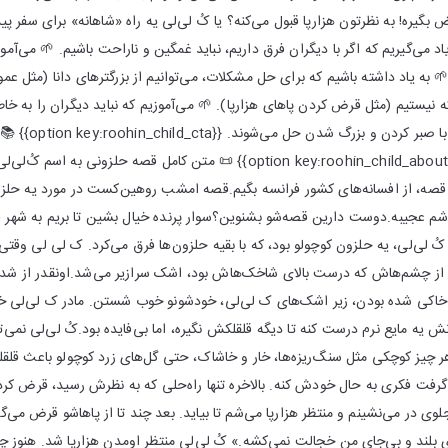
 بگیره! به نظرتون هزارپا قبول می‌کنه؟ یا کُ لی‌لی یه راه «شاهانه» برای سفر پ
یاد می‌گیریم که اگر با دیگران فرق داریم، نباید غمگین و ناراحت باشیم. 🌱 می‌آمو
 به یاد داشته باشیم که برای حل مشکلات، می‌توانیم از بزرگترهای دانا (مثل عمو
که نیستیم (مثل قرض کردن پاهای هزارپا). 🌱 می‌آموزیم که نباید دیگران را به خا
می‌گیریم که بعضی مش
{{post_title link:post}} {{option key:roohin_child_about}} 📜 متن کامل 
ه قصه، از افسانه‌های کشور فرانسه بگیم.قصه امشب روهین‌کست در مورد یه حل
عجیبه.دوست دارین قصه‌شو بشنوین؟سوار پرنده خیال بشین تا بریم به شهر قص
ُ لی‌لی، یه حلزون کوچولو بود، که با بقیه حلزون‌ها فرق می‌کرد. ک لی لی وقتی
 که از چشم‌هاش که درست بالای شاخک‌هاش بود، اشک سرازیر می‌شد.اونقدر از ش
خاکی شده بودن، زیر اشک‌های ک لی‌لی، خودشونو خوب شستن. مادر ک لی‌لی خ
یه مایع نرم درست کنه تا دیگه قلقلکش نگیره، اما بی‌فایده بود.کُ لی‌لی نمی‌ت
 چیز کوچکی مثل سنگ‌ریزه‌ها، خار و خاشاک، حتی گل‌های زرد کوچولو باعث قلق
فت فکری به حال خودش کنه. بالاخره تنها راه‌حلی که به نظرش رسید، قرض کردن
 در می‌نشینم و منتظر هزارپا می‌شم تا بیاید. بعد چند تا از پاهاشو قرض می
ی بلند و بی‌جای من خجالت نمی‌کشه.» کُ لی‌لی منتظر اومدن هزارپا شد. هنوز چی