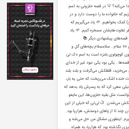
یدا می‌کنه؟ 💡 در قصه حلزونی به اسم
زیم که خانواده ما را دوست دارد و در
) کمک بخواهیم. 🌱 یاد می‌گیریم که
طر تفاوت‌هایشان مسخره کنیم. 🌱 یاد
کلات با صبر کردن و بزرگ شدن حل می‌شوند. {{option key:roohin_child_cta}} 📚 قصه‌های پیشنهادی دیگر 📚
قصه حلزونی به اسم کُ‌لی‌لی 📜 سلام… سلامسلام بچه‌های گل و
زون کوچولوی بامزه است به اسم «ک لی
ه‌ها… یکی بود یکی نبود غیر از خدای
 می‌خزید، قلقلکش می‌گرفت و بلند بلند
دت خنده اشک می‌ریخت که حتی یه بار،
یلی سعی کرد که به پسرش یاد بدهد که
وانست مثل بقیه حلزون‌ها، این مایعو
لکش می‌شدن. کُ لی‌لی که خیلی از این
 چند تا از پاهای دوستش، هزارپا بود.
‌گیرم. اینطوری مشکل من حل می‌شه و
زی نگذشته بود که هزارپا، به همراه