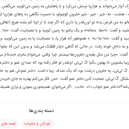
 آواز می‌خواند و هزارپا نرمش می‌کرد و با پاهایش به زمین می‌کوبید.می‌گفتن: یک
- هشت - نه؛ جیر - جیر - جیر حلزون کوچولو، با حسرت نگاهی به پاهای هزارپا ک
تو به من قرض بده! تو اون‌قدر پا داری که اگر چند تا از اونا کم بشه هیچ اتفاق
ید و گفت: «اصلا. محاله!» و یک پاشو به زمین کوبید و با عصبانیت گفت: «نه!…» 
بید و گفت: «نه! نه! نه!…» همونطور که هزار پا، با عصبانیت پا به زمین می‌کوبید و
به داخل خونه‌ رفت. در حالی که گاهی دچار قلقلک می‌شد و بدون این که بخواد
ت: «چرا من مثل بقیه‌ی حلزون‌ها نیستم. چرا وقتی می‌خوام بخزم، خنده‌ام می
شنوین تا بهتون بگم! کُ لی‌لی اونقدر تو فکر رفته بود که صدای عمو و دخترعموش
لی‌لی، یه حلزون درشت بود که یک صدف زیبا داشت. دختر عموش هم یه حلزون
مشکل کُ لی‌لی صحبت کنن.دختر عمو گفت: «من فکر می‌کنم بهتره به جای خزیدن،
شه؟!»دختر عمو جواب داد: «خب… اگر می‌خوای همینجوری بمونی و برای همیشه
دسته بندی‌ها
کودکان و خانواده
قصه های ک