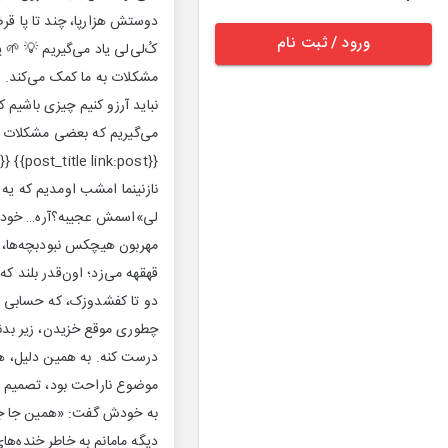
دوستش هزارپا، چند تا پا قرض
ورود / ثبت نام
کُ‌لی‌لی یاد می‌گیریم 💡 🌱 
مشکلات به ما کمک می‌کند. 🌱
نباید آرزو کنیم چیزی باشیم 
نازنینما امشب اومدیم که ی
لی»اسمش عجیبه؟آره… خودشم 
مهربون هیچکس نبودبچه‌ها، ک
قهقهه‌ می‌زد؛ اون‌قدر بلند
دو تا کفشدوزک، که حسابی 
چطوری موقع خزیدن، زیر بدنش 
درست کنه. به همین دلیل، هر
موضوع ناراحت بود، تصمیم گر
به خودش گفت: «همین جا جلوی
دیگه مامانم به خاطر خنده‌ها