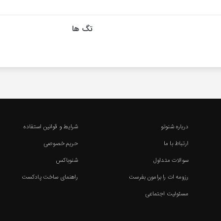
تگ ها
درباره شنوتو
شرایط و قوانین استفاده
ارتباط با ما
حریم خصوصی
سوالات متداول
شنوباکس
رزومه ات را برامون بفرست
راهنمای ساخت پادکست
مسئولیت اجتماعی