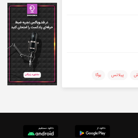
ش
پیلاتس
یوگا