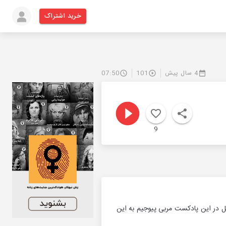
خرید اشتراک
4 سال پیش
101
07:50
9
یل در این پادکست مربی پیوجیم به این