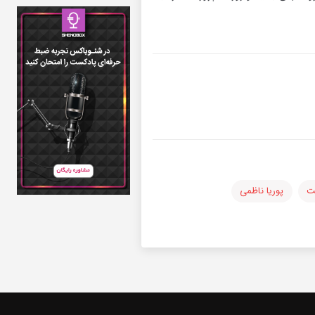
ت
پوریا ناظمی