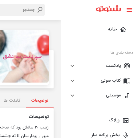
خانه
دسته بندی ها
پادکست
کتاب صوتی
موسیقی
توضیحات
کامنت ها
توضیحات
وبلاگ
زینب ۲۰ سالش بود ک
بخش برنامه ساز
میبرن بیمارستان تا ته چشمش 