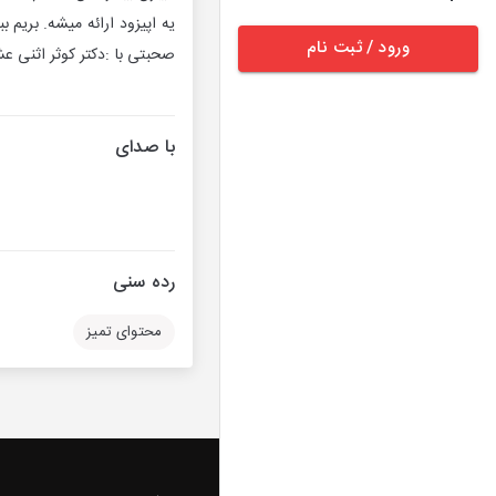
یه اپیزود ارائه میشه. بریم 
ورود / ثبت نام
صحبتی با :دکتر کوثر اثنی عشری،اتند مر
با صدای
رده سنی
محتوای تمیز