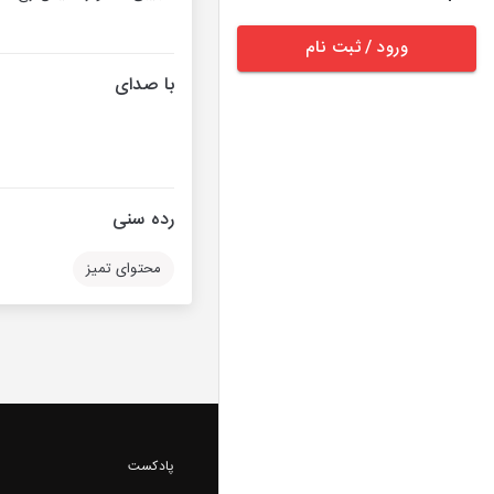
ورود / ثبت نام
با صدای
رده سنی
محتوای تمیز
پادکست