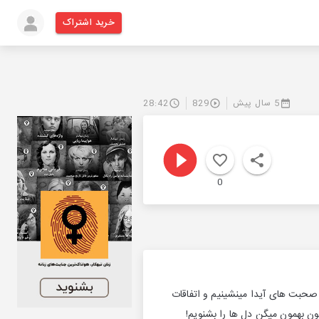
خرید اشتراک
5 سال پیش
829
28:42
0
صحبت های آیدا مینشینیم و اتفاقات
ن بهمون میگن دل ها را بشنویم!