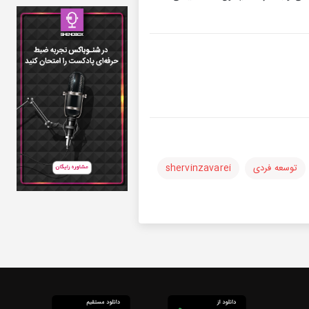
توسعه فردی
shervinzavarei