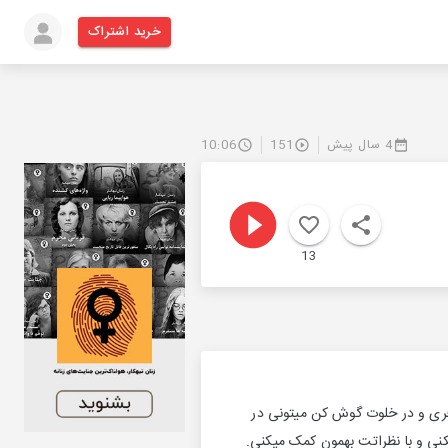
خرید اشتراک
4 سال پیش
151
10:06
13
فری و در خلوت گوش کن میتونی در
نی و با نظراتت بهمون کمک میکنی.