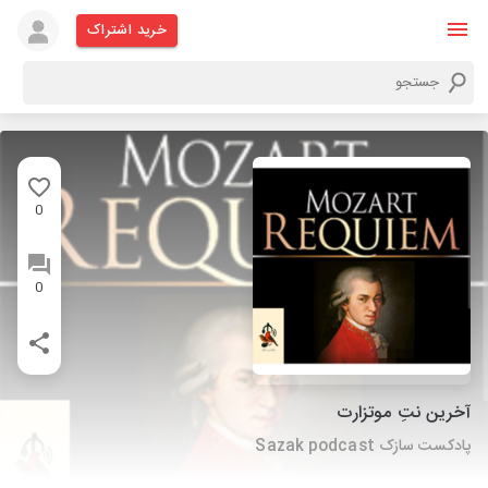
خرید اشتراک
0
0
آخرین نتِ موتزارت
پادکست سازک Sazak podcast