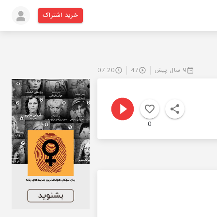
خرید اشتراک
9 سال پیش
47
07:20
0