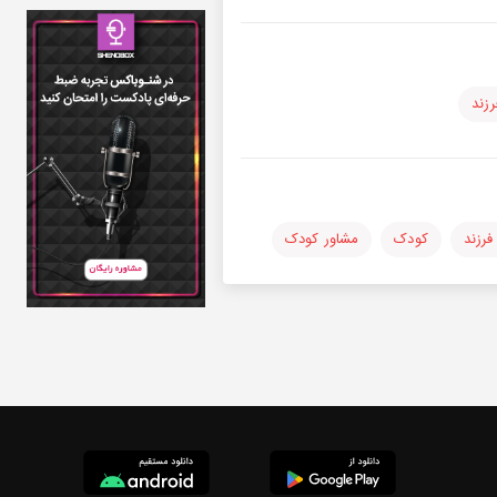
زند
فرزند
کودک
مشاور کودک