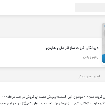
دیوانگان ثروت ساز اثر دارن هاردی
رادیو ویدان
اپیزودهای دیگر
ن ثروت ساز?? ?موضوع این قسمت:پرورش عضله ی فروش در چند مرحله??? سرن
گی دارد به توانایی تان در #فروش بهتر نسبت به رقبای تان.☝? در غیر این ص