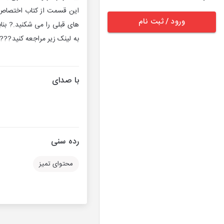
این قسمت از کتاب اختصاص د
ورود / ثبت نام
های قبلی را می شکنید.? بنا
به لینک زیر مراجعه کنید??? ttps://vidone.ir/cr/638
با صدای
رده سنی
محتوای تمیز