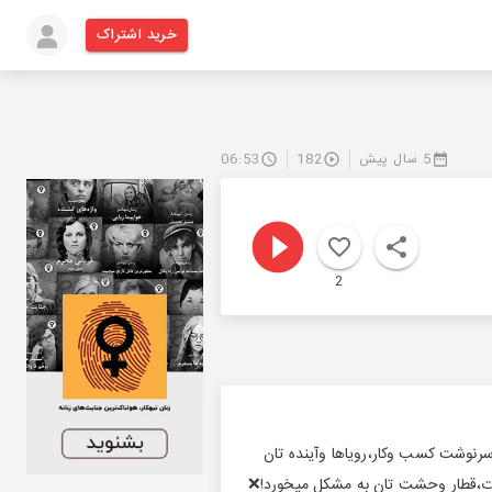
خرید اشتراک
5 سال پیش
182
06:53
2
وشت کسب وکار،رویاها وآینده تان
ورت،قطار وحشت تان به مشکل میخورد!❌