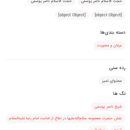
حجت الاسلام ناصر یوسفی
حجت الاسلام ناصر یوسفی
[object Object]
[object Object]
دسته بندی‌ها
عرفان و معنویت
رده سنی
محتوای تمیز
تگ ها
شیخ ناصر یوسفی
نقش حضرت معصومه سلام‌الله‌علیها در دفاع از امامت امام رضا علیه‌السلام
شبهه
سخنرانی