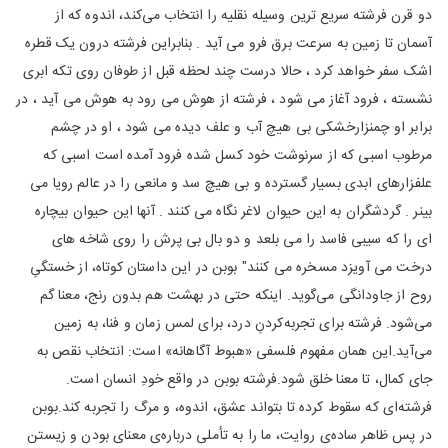
دو قرن فرشته سریع ترین وسیله نقلیه را انتخاب می‌کند، اندوه که از
آسمان تا زمین به سرعت برق فرو می آید . بنابراین فرشته درون یک قطره
اشک سفر خواهد کرد ، حالا درست چند لحظه قبل از طوفان روی تکه ابری
نشسته ، فرود آغاز می شود ، فرشته از هوش می رود به هوش می آید ، در
برابر او چمنزارخشکی بی هیچ آب و علف دیده می شود ، او در چشم
مرطوب اسبی که از سرنوشت خود کسل شده فرود آمده است اسبی که
علفزارهای ابدی بسیار گسترده و بی هیچ سد و مانعی را در عالم رویا می
بینر . گردشگران به این حیوان لاغر نگاه می کنند . آنها این حیوان بیچاره
ای را که سیبی فاسد را می بلعد و دو بال بی پرش را روی شاخه های
درخت می آویزد مسخره می کنند" بوبن در این داستان کوتاه، از خستگیِ
روح از جاودانگی می‌گوید. اینکه حتی در بهشت هم بدون رنج، معنا گم
می‌شود. فرشته برای تجربه‌کردنِ درد، برای لمس زمان و فنا، به زمین
می‌آید.این همان مفهوم فلسفی «هبوط آگاهانه» است: انتخاب نقص به
جای کمال، تا معنا خلق شود.فرشته بوبن در واقع خودِ انسان است.
فرشته‌ای که سقوط کرده تا بتواند عشق، اندوه، و مرگ را تجربه کند.بوبن
در پس ظاهر ساده‌ی روایت، ما را به تأملی درباره‌ی معنای بودن و زیستن