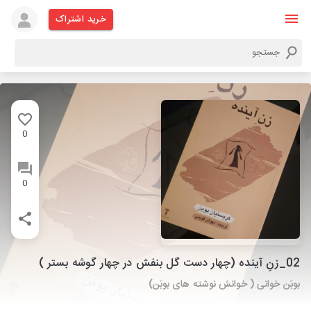
خرید اشتراک
0
0
02_زنِ آینده (چهار دست گل بنفش در چهار گوشه بستر )
بوبَن خوانی ( خوانش نوشته های بوبَن)