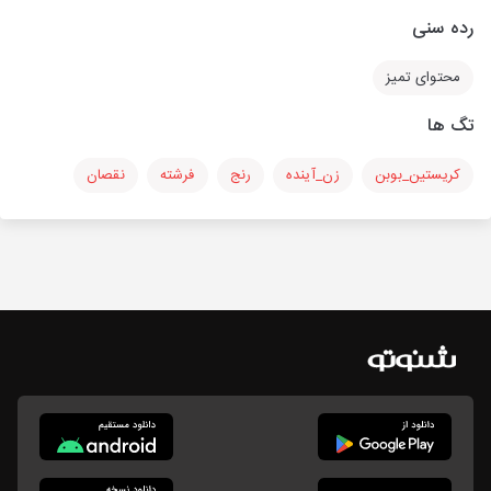
رده سنی
محتوای تمیز
تگ ها
کریستین_بوبن
زن_آینده
رنج
فرشته
نقصان